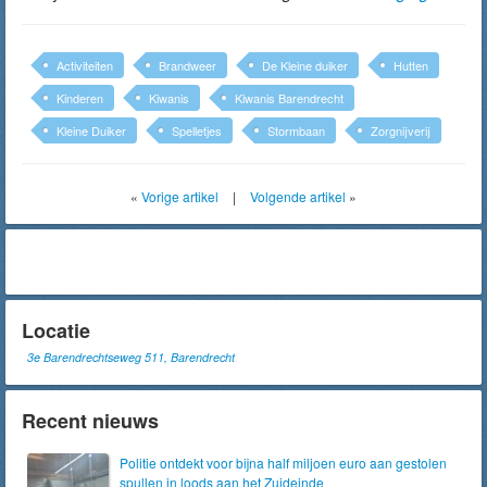
Activiteiten
Brandweer
De Kleine duiker
Hutten
Kinderen
Kiwanis
Kiwanis Barendrecht
Kleine Duiker
Spelletjes
Stormbaan
Zorgnijverij
«
Vorige artikel
|
Volgende artikel
»
Locatie
3e Barendrechtseweg 511, Barendrecht
Recent nieuws
Politie ontdekt voor bijna half miljoen euro aan gestolen
spullen in loods aan het Zuideinde