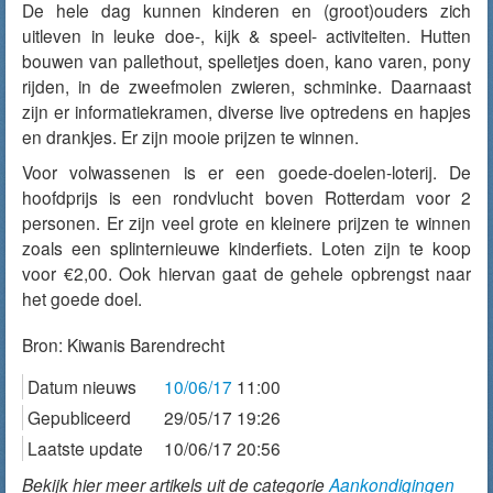
De hele dag kunnen kinderen en (groot)ouders zich
uitleven in leuke doe-, kijk & speel- activiteiten. Hutten
bouwen van pallethout, spelletjes doen, kano varen, pony
rijden, in de zweefmolen zwieren, schminke. Daarnaast
zijn er informatiekramen, diverse live optredens en hapjes
en drankjes. Er zijn mooie prijzen te winnen.
Voor volwassenen is er een goede-doelen-loterij. De
hoofdprijs is een rondvlucht boven Rotterdam voor 2
personen. Er zijn veel grote en kleinere prijzen te winnen
zoals een splinternieuwe kinderfiets. Loten zijn te koop
voor €2,00. Ook hiervan gaat de gehele opbrengst naar
het goede doel.
Bron:
Kiwanis Barendrecht
Datum nieuws
10/06/17
11:00
Gepubliceerd
29/05/17 19:26
Laatste update
10/06/17 20:56
Bekijk hier meer artikels uit de categorie
Aankondigingen