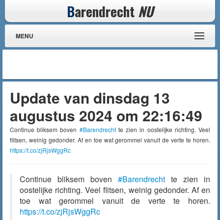
B
arendrecht
NU
MENU
Update van dinsdag 13
augustus 2024 om 22:16:49
Continue bliksem boven
#Barendrecht
te zien in oostelijke richting. Veel
flitsen, weinig gedonder. Af en toe wat gerommel vanuit de verte te horen.
https://t.co/zjRjsWggRc
Continue bliksem boven
#Barendrecht
te zien in
oostelijke richting. Veel flitsen, weinig gedonder. Af en
toe wat gerommel vanuit de verte te horen.
https://t.co/zjRjsWggRc