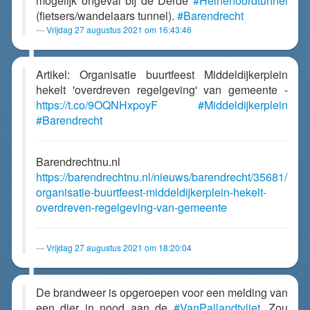
mogelijk ongeval bij de Derde
#Heinenoordtunnel
(fietsers/wandelaars tunnel).
#Barendrecht
Vrijdag 27 augustus 2021 om 16:43:46
Artikel: Organisatie buurtfeest Middeldijkerplein
hekelt 'overdreven regelgeving' van gemeente -
https://t.co/9OQNHxpoyF
#Middeldijkerplein
#Barendrecht
Barendrechtnu.nl
https://barendrechtnu.nl/nieuws/barendrecht/35681/
organisatie-buurtfeest-middeldijkerplein-hekelt-
overdreven-regelgeving-van-gemeente
Vrijdag 27 augustus 2021 om 18:20:04
De brandweer is opgeroepen voor een melding van
een dier in nood aan de
#VanPallandtvliet
. Zou