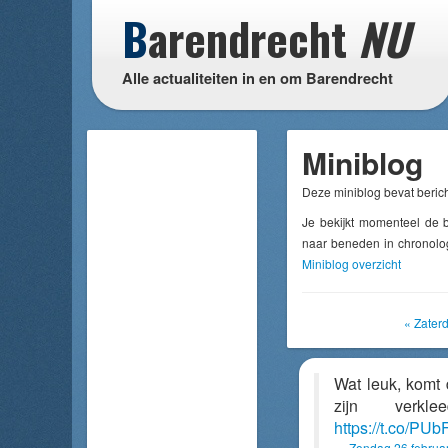
B
arendrecht
NU
Alle actualiteiten in en om Barendrecht
Miniblog
Deze miniblog bevat berich
Je bekijkt momenteel de 
naar beneden in chronolog
Miniblog overzicht
« Zater
Wat leuk, komt
zijn ver
https://t.co/P
Zondag 26 februa