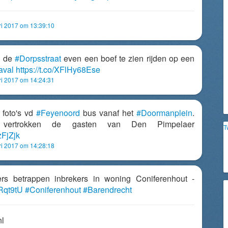
ri 2017 om 13:39:10
n de
#Dorpsstraat
even een boef te zien rijden op een
aval
https://t.co/XFlHy68Ese
ri 2017 om 14:24:31
 foto's vd
#Feyenoord
bus vanaf het
#Doormanplein
.
vertrokken de gasten van Den Pimpelaer
T
zFjZjk
ri 2017 om 14:28:18
ers betrappen inbrekers in woning Coniferenhout -
nRqt9tU
#Coniferenhout
#Barendrecht
nl