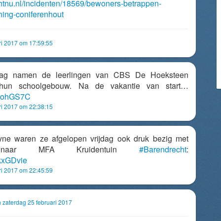
chtnu.nl/incidenten/18569/bewoners-betrappen-
ning-coniferenhout
ri 2017 om 17:59:55
jdag namen de leerlingen van CBS De Hoeksteen
 hun schoolgebouw. Na de vakantie van start…
2dwohGS7C
ri 2017 om 22:38:15
lyne waren ze afgelopen vrijdag ook druk bezig met
n naar MFA Kruidentuin
#Barendrecht
:
FkxGDvie
ri 2017 om 22:45:59
n zaterdag 25 februari 2017