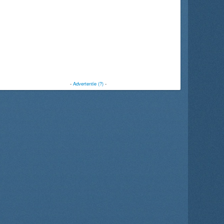
-
Advertentie (?)
-