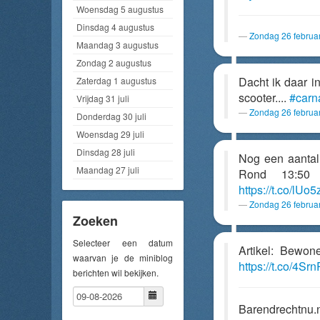
Woensdag 5 augustus
Dinsdag 4 augustus
Zondag 26 februa
Maandag 3 augustus
Zondag 2 augustus
Dacht ik daar i
Zaterdag 1 augustus
scooter....
#carn
Vrijdag 31 juli
Zondag 26 februa
Donderdag 30 juli
Woensdag 29 juli
Dinsdag 28 juli
Nog een aantal
Maandag 27 juli
Rond 13:50 
https://t.co/lUo5
Zondag 26 februa
Zoeken
Selecteer een datum
Artikel: Bewon
waarvan je de miniblog
https://t.co/4Sr
berichten wil bekijken.
Barendrechtnu.