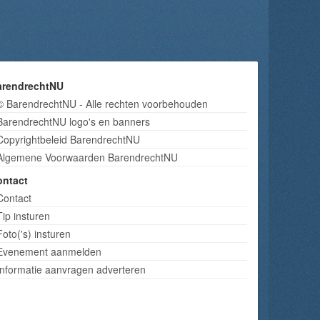
arendrechtNU
© BarendrechtNU - Alle rechten voorbehouden
BarendrechtNU logo's en banners
Copyrightbeleid BarendrechtNU
Algemene Voorwaarden BarendrechtNU
ontact
Contact
Tip insturen
Foto('s) insturen
Evenement aanmelden
Informatie aanvragen adverteren