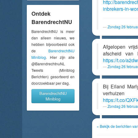
http://barendre
inbrekers-in-wo
Ontdek
BarendrechtNU
Zondag 26 februa
BarendrechtNU is meer
dan alleen nieuws, we
hebben bijvoorbeeld ook
Afgelopen vri
de
BarendrechtNU
afscheid van
Miniblog
. Hier zijn alle
https://t.co/a
@BarendrechtnuNL
Zondag 26 februa
Tweets (Miniblog
Berichten) gesorteerd en
doorzoekbaar per dag.
Bij Eiland Mar
verhuize
BarendrechtNU
Miniblog
https://t.co/QX
Zondag 26 februa
« Bekijk de berichten va