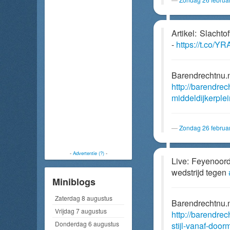
Artikel: Slacht
-
https://t.co/
Barendrechtnu.
http://barendrec
middeldijkerple
Zondag 26 februa
-
Advertentie (?)
-
Live: Feyenoord 
wedstrijd tegen
Miniblogs
Zaterdag 8 augustus
Barendrechtnu.
Vrijdag 7 augustus
http://barendrec
Donderdag 6 augustus
stijl-vanaf-door