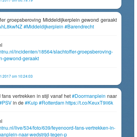
offer groepsberoving Middeldijkerplein gewond geraakt
YRAhL8kwNZ
#Middeldijkerplein
#Barendrecht
nl
htnu.nl/incidenten/18564/slachtoffer-groepsberoving-
in-gewond-geraakt
ri 2017 om 10:24:03
fans vertrekken in stijl vanaf het
#Doormanplein
naar
#PSV
in de
#Kuip
#Rotterdam
https://t.co/KeuxT9ii6k
nl
htnu.nl/live/534/foto/639/feyenoord-fans-vertrekken-in-
manplein-naar-wedstrijd-tegen-p