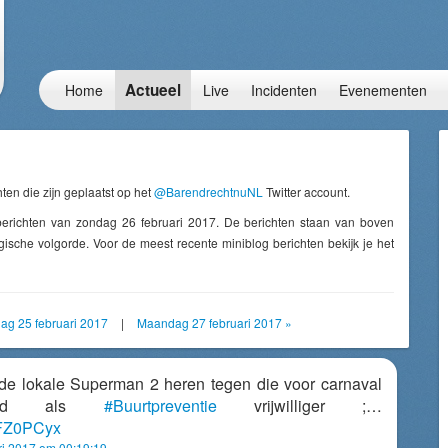
Actueel
Home
Live
Incidenten
Evenementen
ten die zijn geplaatst op het
@BarendrechtnuNL
Twitter account.
berichten van zondag 26 februari 2017. De berichten staan van boven
ische volgorde. Voor de meest recente miniblog berichten bekijk je het
dag 25 februari 2017
|
Maandag 27 februari 2017 »
 de lokale Superman 2 heren tegen die voor carnaval
kleed als
#Buurtpreventie
vrijwilliger ;…
UbFZ0PCyx
ri 2017 om 00:19:19