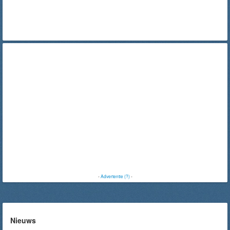
-
Advertentie (?)
-
Nieuws