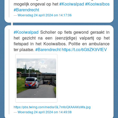
mogelijk ongeval op het
#Kooiwalpad
#Kooiwalbos
#Barendrecht
Woensdag 24 april 2024 om 14:17:06
#Kooiwalpad
Scholier op fiets gewond geraakt in
het gezicht na een (eenzijdige) valpartij op het
fietspad in het Kooiwalbos. Politie en ambulance
ter plaatse.
#Barendrecht
https://t.co/6G9ZK9VfEV
https://pbs.twimg.com/media/GL7mfoQXAAAKsWa.jpg
Woensdag 24 april 2024 om 14:49:08