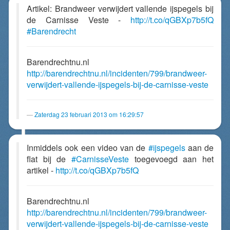
Artikel: Brandweer verwijdert vallende ijspegels bij
de Carnisse Veste -
http://t.co/qGBXp7b5fQ
#Barendrecht
Barendrechtnu.nl
http://barendrechtnu.nl/incidenten/799/brandweer-
verwijdert-vallende-ijspegels-bij-de-carnisse-veste
Zaterdag 23 februari 2013 om 16:29:57
Inmiddels ook een video van de
#ijspegels
aan de
flat bij de
#CarnisseVeste
toegevoegd aan het
artikel -
http://t.co/qGBXp7b5fQ
Barendrechtnu.nl
http://barendrechtnu.nl/incidenten/799/brandweer-
verwijdert-vallende-ijspegels-bij-de-carnisse-veste