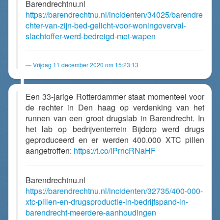
Barendrechtnu.nl
https://barendrechtnu.nl/incidenten/34025/barendre
chter-van-zijn-bed-gelicht-voor-woningoverval-
slachtoffer-werd-bedreigd-met-wapen
Vrijdag 11 december 2020 om 15:23:13
Een 33-jarige Rotterdammer staat momenteel voor
de rechter in Den haag op verdenking van het
runnen van een groot drugslab in Barendrecht. In
het lab op bedrijventerrein Bijdorp werd drugs
geproduceerd en er werden 400.000 XTC pillen
aangetroffen:
https://t.co/lPrncRNaHF
Barendrechtnu.nl
https://barendrechtnu.nl/incidenten/32735/400-000-
xtc-pillen-en-drugsproductie-in-bedrijfspand-in-
barendrecht-meerdere-aanhoudingen