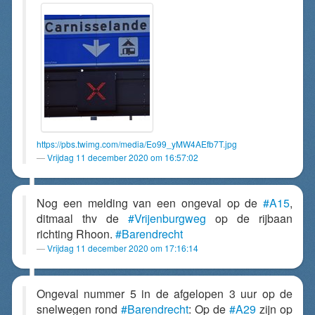
https://pbs.twimg.com/media/Eo99_yMW4AEfb7T.jpg
Vrijdag 11 december 2020 om 16:57:02
Nog een melding van een ongeval op de
#A15
,
ditmaal thv de
#Vrijenburgweg
op de rijbaan
richting Rhoon.
#Barendrecht
Vrijdag 11 december 2020 om 17:16:14
Ongeval nummer 5 in de afgelopen 3 uur op de
snelwegen rond
#Barendrecht
: Op de
#A29
zijn op