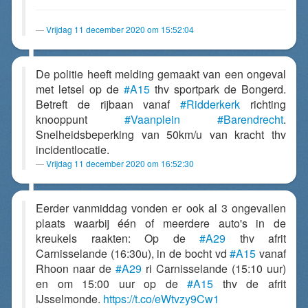
Vrijdag 11 december 2020 om 15:52:04
De politie heeft melding gemaakt van een ongeval
met letsel op de
#A15
thv sportpark de Bongerd.
Betreft de rijbaan vanaf
#Ridderkerk
richting
knooppunt
#Vaanplein
#Barendrecht
.
Snelheidsbeperking van 50km/u van kracht thv
incidentlocatie.
Vrijdag 11 december 2020 om 16:52:30
Eerder vanmiddag vonden er ook al 3 ongevallen
plaats waarbij één of meerdere auto's in de
kreukels raakten: Op de
#A29
thv afrit
Carnisselande (16:30u), in de bocht vd
#A15
vanaf
Rhoon naar de
#A29
ri Carnisselande (15:10 uur)
en om 15:00 uur op de
#A15
thv de afrit
IJsselmonde.
https://t.co/eWtvzy9Cw1