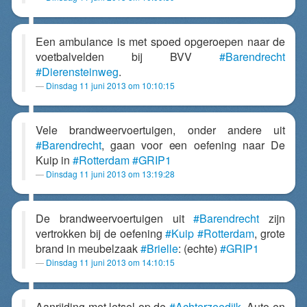
Een ambulance is met spoed opgeroepen naar de
voetbalvelden bij BVV
#Barendrecht
#Dierensteinweg
.
Dinsdag 11 juni 2013 om 10:10:15
Vele brandweervoertuigen, onder andere uit
#Barendrecht
, gaan voor een oefening naar De
Kuip in
#Rotterdam
#GRIP1
Dinsdag 11 juni 2013 om 13:19:28
De brandweervoertuigen uit
#Barendrecht
zijn
vertrokken bij de oefening
#Kuip
#Rotterdam
, grote
brand in meubelzaak
#Brielle
: (echte)
#GRIP1
Dinsdag 11 juni 2013 om 14:10:15
Aanrijding met letsel op de
#Achterzeedijk
. Auto en