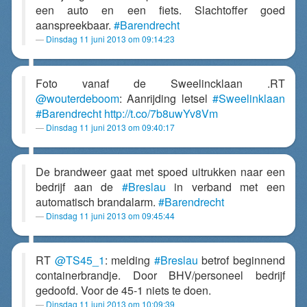
een auto en een fiets. Slachtoffer goed
aanspreekbaar.
#Barendrecht
Dinsdag 11 juni 2013 om 09:14:23
Foto vanaf de Sweelincklaan .RT
@wouterdeboom
: Aanrijding letsel
#Sweelinklaan
#Barendrecht
http://t.co/7b8uwYv8Vm
Dinsdag 11 juni 2013 om 09:40:17
De brandweer gaat met spoed uitrukken naar een
bedrijf aan de
#Breslau
in verband met een
automatisch brandalarm.
#Barendrecht
Dinsdag 11 juni 2013 om 09:45:44
RT
@TS45_1
: melding
#Breslau
betrof beginnend
containerbrandje. Door BHV/personeel bedrijf
gedoofd. Voor de 45-1 niets te doen.
Dinsdag 11 juni 2013 om 10:09:39