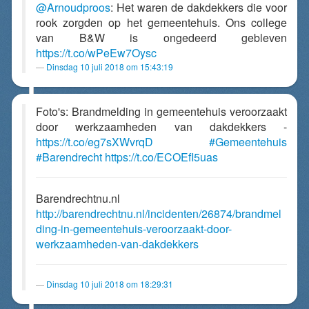
@Arnoudproos
: Het waren de dakdekkers die voor
rook zorgden op het gemeentehuis. Ons college
van B&W is ongedeerd gebleven
https://t.co/wPeEw7Oysc
Dinsdag 10 juli 2018 om 15:43:19
Foto's: Brandmelding in gemeentehuis veroorzaakt
door werkzaamheden van dakdekkers -
https://t.co/eg7sXWvrqD
#Gemeentehuis
#Barendrecht
https://t.co/ECOEfI5uas
Barendrechtnu.nl
http://barendrechtnu.nl/incidenten/26874/brandmel
ding-in-gemeentehuis-veroorzaakt-door-
werkzaamheden-van-dakdekkers
Dinsdag 10 juli 2018 om 18:29:31