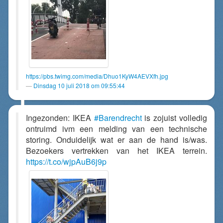
https://pbs.twimg.com/media/Dhuo1KyW4AEVXfh.jpg
Dinsdag 10 juli 2018 om 09:55:44
Ingezonden: IKEA
#Barendrecht
is zojuist volledig
ontruimd ivm een melding van een technische
storing. Onduidelijk wat er aan de hand is/was.
Bezoekers vertrekken van het IKEA terrein.
https://t.co/wjpAuB6j9p