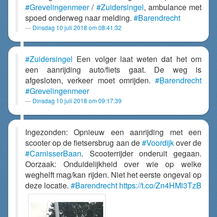
#Grevelingenmeer
/
#Zuidersingel
, ambulance met
spoed onderweg naar melding.
#Barendrecht
Dinsdag 10 juli 2018 om 08:41:32
#Zuidersingel
Een volger laat weten dat het om
een aanrijding auto/fiets gaat. De weg is
afgesloten, verkeer moet omrijden.
#Barendrecht
#Grevelingenmeer
Dinsdag 10 juli 2018 om 09:17:39
Ingezonden: Opnieuw een aanrijding met een
scooter op de fietsersbrug aan de
#Voordijk
over de
#CarnisserBaan
. Scooterrijder onderuit gegaan.
Oorzaak: Onduidelijkheid over wie op welke
weghelft mag/kan rijden. Niet het eerste ongeval op
deze locatie.
#Barendrecht
https://t.co/Zn4HMi3TzB