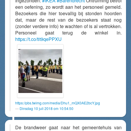
Ingezonden:
#IKEA
#Barendrecht
Ontruiming betrof
een oefening, zo wordt aan het personeel gemeld.
Bezoekers die hier toevallig bij stonden hoorden
dat, maar de rest van de bezoekers staat nog
(zonder verdere info) te wachten of is al vertrokken.
Personeel gaat terug de winkel in.
https://t.co/tit9qePPXU
https://pbs.twimg.com/media/Dhu1_mQX0AE2bcY.jpg
Dinsdag 10 juli 2018 om 10:54:50
De brandweer gaat naar het gemeentehuis van