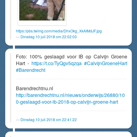
https://pbs.twimg.com/media/DhxOkg_XkAIMdJF.jpg
Dinsdag 10 juli 2018 om 22:02:03
Foto: 100% geslaagd voor IB op Calvijn Groene
Hart -
https://t.co/TyQgv5qzqa
#CalvijnGroeneHart
#Barendrecht
Barendrechtnu.nl
http://barendrechtnu.nl/nieuws/onderwijs/26880/10
0-geslaagd-voor-ib-2018-op-calvijn-groene-hart
Dinsdag 10 juli 2018 om 22:41:22