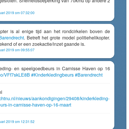
 afgesloten. Snelheidsbeperking van 70kmu op andere 2
uari 2019 om 07:32:00
opter is al enige tijd aan het rondcirkelen boven de
Barendrecht
. Betreft het grote model politiehelikopter.
kend of er een zoekactie/inzet gaande is.
uari 2019 om 09:55:07
rkleding- en speelgoedbeurs in Carnisse Haven op 16
t.co/VFf7skLE8B
#Kinderkledingbeurs
#Barendrecht
nl
echtnu.nl/nieuws/aankondigingen/29408/kinderkleding-
urs-in-carnisse-haven-op-16-maart
uari 2019 om 12:31:52