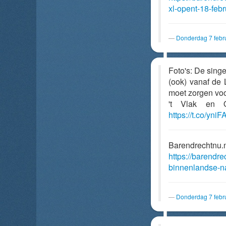
xl-opent-18-feb
Donderdag 7 febr
Foto's: De sing
(ook) vanaf de L
moet zorgen voo
't Vlak en 
https://t.co/yni
Barendrechtnu.
https://barendre
binnenlandse-n
Donderdag 7 febr