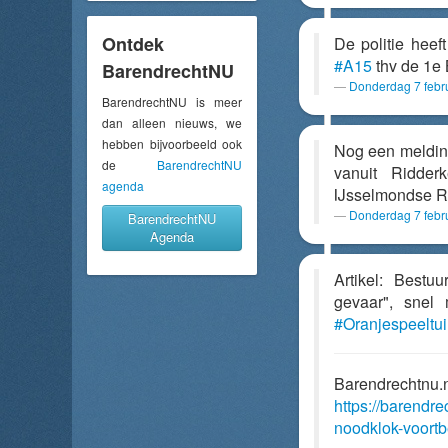
Ontdek
De politie hee
#A15
thv de 1e
BarendrechtNU
Donderdag 7 febr
BarendrechtNU is meer
dan alleen nieuws, we
hebben bijvoorbeeld ook
Nog een melding
de
BarendrechtNU
vanuit Ridder
agenda
IJsselmondse 
Donderdag 7 febr
BarendrechtNU
Agenda
Artikel: Bestu
gevaar", snel 
#Oranjespeeltu
Barendrechtnu.
https://barendre
noodklok-voortb