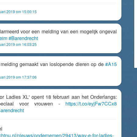
uari 2019 om 15:00:15
armeerd voor een melding van een mogelijk ongeval
eim
#Barendrecht
uari 2019 om 16:03:25
ft melding gemaakt van loslopende dieren op de
#A15
uari 2019 om 17:37:06
 for Ladies XL' opent 18 februari aan het Onderlangs:
speciaal voor vrouwen -
https://t.co/eyjFw7CCx8
arendrecht
nl
echtnu.nl/nieuws/ondernemen/29413/wav-e-for-ladies-