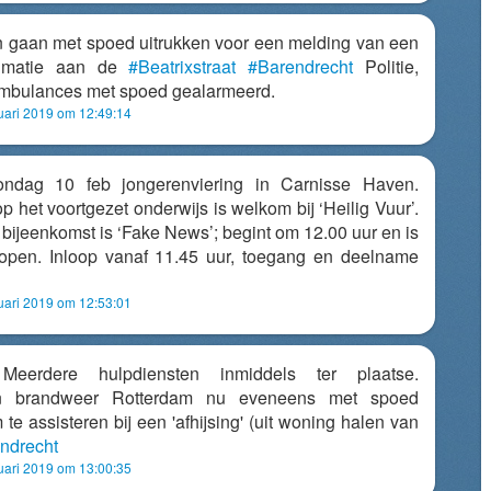
n gaan met spoed uitrukken voor een melding van een
nimatie aan de
#Beatrixstraat
#Barendrecht
Politie,
mbulances met spoed gealarmeerd.
uari 2019 om 12:49:14
ondag 10 feb jongerenviering in Carnisse Haven.
p het voortgezet onderwijs is welkom bij ‘Heilig Vuur’.
bijeenkomst is ‘Fake News’; begint om 12.00 uur en is
lopen. Inloop vanaf 11.45 uur, toegang en deelname
uari 2019 om 12:53:01
eerdere hulpdiensten inmiddels ter plaatse.
an brandweer Rotterdam nu eveneens met spoed
e assisteren bij een 'afhijsing' (uit woning halen van
ndrecht
uari 2019 om 13:00:35