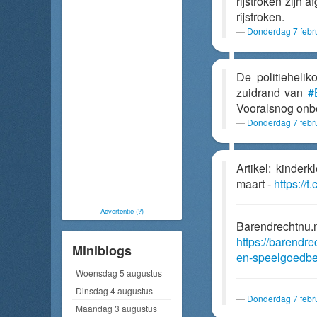
rijstroken zijn
rijstroken.
Donderdag 7 febr
De politiehelik
zuidrand van
#
Vooralsnog onbe
Donderdag 7 febr
Artikel: kinde
maart -
https://
-
Advertentie (?)
-
Barendrechtnu.
https://barendr
Miniblogs
en-speelgoedbe
Woensdag 5 augustus
Dinsdag 4 augustus
Donderdag 7 febr
Maandag 3 augustus