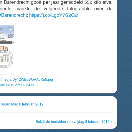
 Barendrecht gooit per jaar gemiddeld 552 kilo afval
ente maakte de volgende infographic over de
#Barendrecht
:
https://t.co/LgbY7S2Q2f
com/media/Dy1ZWEaWoAAuXu5.jpg
uari 2019 om 22:54:20
an woensdag 6 februari 2019
Bekijk de berichten van vrijdag 8 februari 2019 »