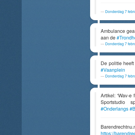
Donderdag 7 febr
Ambulance geal
aan de
#Trondh
Donderdag 7 febr
De politie hee
#Vaanplein
Donderdag 7 febr
Artikel: 'Wav-e
Sportstudio 
#Onderlangs
#B
Barendrechtnu.
https://barendr