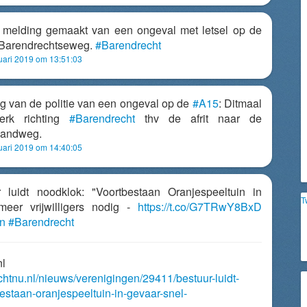
ft melding gemaakt van een ongeval met letsel op de
 Barendrechtseweg.
#Barendrecht
uari 2019 om 13:51:03
 van de politie van een ongeval op de
#A15
: Ditmaal
kerk richting
#Barendrecht
thv de afrit naar de
Randweg.
uari 2019 om 14:40:05
ur luidt noodklok: "Voortbestaan Oranjespeeltuin in
T
meer vrijwilligers nodig -
https://t.co/G7TRwY8BxD
in
#Barendrecht
nl
chtnu.nl/nieuws/verenigingen/29411/bestuur-luidt-
estaan-oranjespeeltuin-in-gevaar-snel-