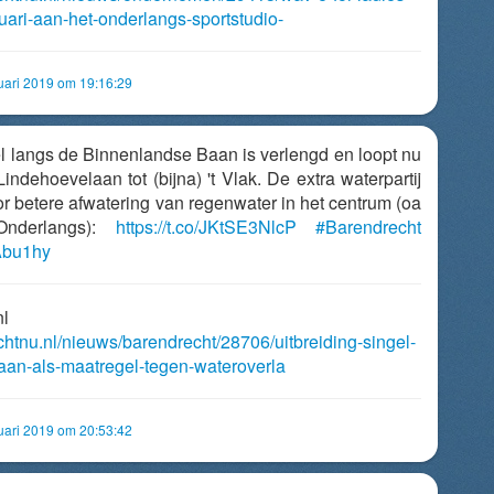
ruari-aan-het-onderlangs-sportstudio-
uari 2019 om 19:16:29
el langs de Binnenlandse Baan is verlengd en loopt nu
indehoevelaan tot (bijna) 't Vlak. De extra waterpartij
r betere afwatering van regenwater in het centrum (oa
Onderlangs):
https://t.co/JKtSE3NlcP
#Barendrecht
FAbu1hy
nl
chtnu.nl/nieuws/barendrecht/28706/uitbreiding-singel-
aan-als-maatregel-tegen-wateroverla
uari 2019 om 20:53:42