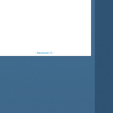
-
Advertentie (?)
-