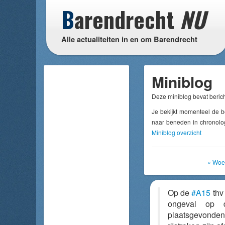
B
arendrecht
NU
Alle actualiteiten in en om Barendrecht
Miniblog
Deze miniblog bevat berich
Je bekijkt momenteel de b
naar beneden in chronolog
Miniblog overzicht
« Woe
Op de
#A15
thv
ongeval op d
plaatsgevonden