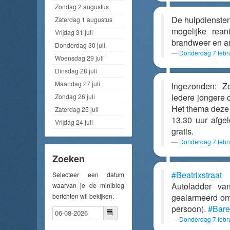
Zondag 2 augustus
De hulpdienste
Zaterdag 1 augustus
mogelijke rea
Vrijdag 31 juli
brandweer en a
Donderdag 30 juli
Donderdag 7 febr
Woensdag 29 juli
Dinsdag 28 juli
Maandag 27 juli
Ingezonden: Z
Iedere jongere o
Zondag 26 juli
Het thema deze 
Zaterdag 25 juli
13.30 uur afge
Vrijdag 24 juli
gratis.
Donderdag 7 febr
Zoeken
#Beatrixstraat
M
Selecteer een datum
Autoladder v
waarvan je de miniblog
berichten wil bekijken.
gealarmeerd om t
persoon).
#Bare
Donderdag 7 febr