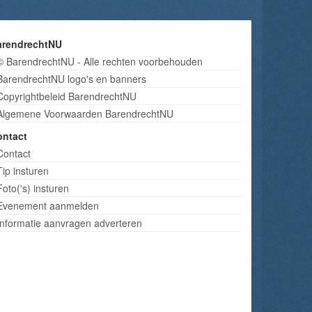
arendrechtNU
© BarendrechtNU - Alle rechten voorbehouden
BarendrechtNU logo's en banners
Copyrightbeleid BarendrechtNU
Algemene Voorwaarden BarendrechtNU
ontact
Contact
Tip insturen
Foto('s) insturen
Evenement aanmelden
Informatie aanvragen adverteren