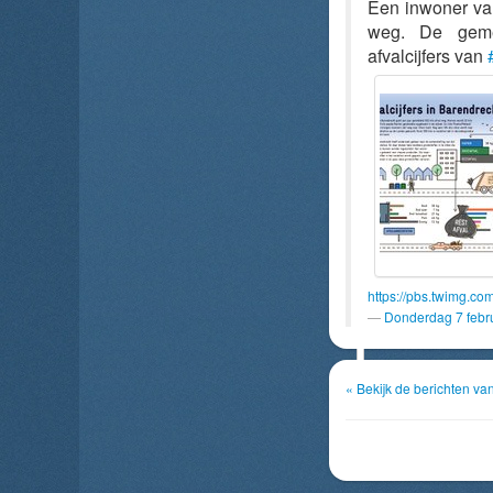
Een inwoner van
weg. De geme
afvalcijfers van
https://pbs.twimg.
Donderdag 7 febr
« Bekijk de berichten v