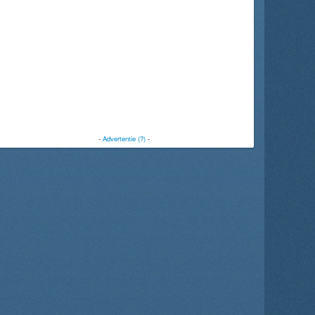
-
Advertentie (?)
-