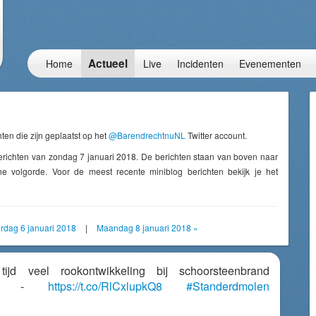
Actueel
Home
Live
Incidenten
Evenementen
ten die zijn geplaatst op het
@BarendrechtnuNL
Twitter account.
erichten van zondag 7 januari 2018. De berichten staan van boven naar
e volgorde. Voor de meest recente miniblog berichten bekijk je het
erdag 6 januari 2018
|
Maandag 8 januari 2018 »
tijd veel rookontwikkeling bij schoorsteenbrand
olen -
https://t.co/RlCxlupkQ8
#Standerdmolen