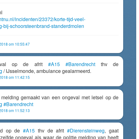
nl
htnu.nl/incidenten/23372/korte-tijd-veel-
g-bij-schoorsteenbrand-standerdmolen
 2018 om 10:55:47
geval op de afrit
#A15
#Barendrecht
thv de
g
/ IJsselmonde, ambulance gealarmeerd.
 2018 om 11:42:15
ft melding gemaakt van een ongeval met letsel op de
g
#Barendrecht
 2018 om 11:52:13
ld op de
#A15
thv de afrit
#Dierensteinweg
, gaat
zelfde ongeval als waar de politie melding van heeft