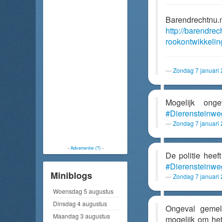
Barendrechtnu.
http://barendrec
rookontwikkelin
Zondag 7 januari
Mogelijk on
#Dierensteinwe
Zondag 7 januari
-
Advertentie (?)
-
De politie hee
#Dierensteinwe
Miniblogs
Zondag 7 januari
Woensdag 5 augustus
Dinsdag 4 augustus
Ongeval geme
Maandag 3 augustus
mogelijk om het