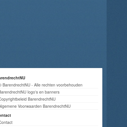
arendrechtNU
© BarendrechtNU - Alle rechten voorbehouden
BarendrechtNU logo's en banners
Copyrightbeleid BarendrechtNU
Algemene Voorwaarden BarendrechtNU
ontact
Contact