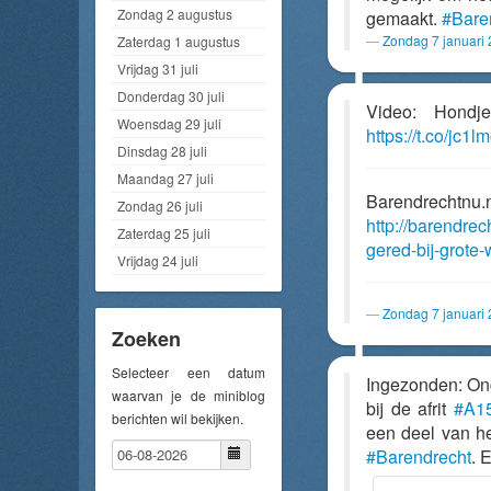
Zondag 2 augustus
gemaakt.
#Bare
Zondag 7 januari
Zaterdag 1 augustus
Vrijdag 31 juli
Donderdag 30 juli
Video: Hondj
Woensdag 29 juli
https://t.co/jc1
Dinsdag 28 juli
Maandag 27 juli
Barendrechtnu.
Zondag 26 juli
http://barendre
Zaterdag 25 juli
gered-bij-grote
Vrijdag 24 juli
Zondag 7 januari
Zoeken
Selecteer een datum
Ingezonden: On
waarvan je de miniblog
bij de afrit
#A1
berichten wil bekijken.
een deel van het
#Barendrecht
. 