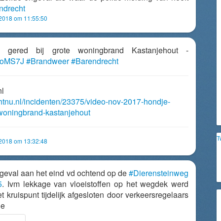
ndrecht
 2018 om 11:55:50
e gered bij grote woningbrand Kastanjehout -
lmoMS7J
#Brandweer
#Barendrecht
nl
chtnu.nl/incidenten/23375/video-nov-2017-hondje-
-woningbrand-kastanjehout
T
 2018 om 13:32:48
geval aan het eind vd ochtend op de
#Dierensteinweg
5
. Ivm lekkage van vloeistoffen op het wegdek werd
 kruispunt tijdelijk afgesloten door verkeersregelaars
Ee