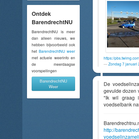
Ontdek
BarendrechtNU
BarendrechtNU is meer
dan alleen nieuws, we
hebben bijvoorbeeld ook
het
BarendrechtNU weer
met actuele weerinfo en
https://pbs.twimg.
Zondag 7 januari
de meerdaagse
voorspellingen
BarendrechtNU
De voedselinza
Weer
gevulde dozen v
"Ik wil graag
voedselbank natu
Barendrechtnu.
http://barendre
voedselinzamel