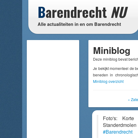
B
arendrecht
NU
Alle actualiteiten in en om Barendrecht
Miniblog
Deze miniblog bevat berich
Je bekijkt momenteel de b
beneden in chronologisch
Miniblog overzicht
« Zat
Foto's: Korte 
Standerdm
#Barendrecht