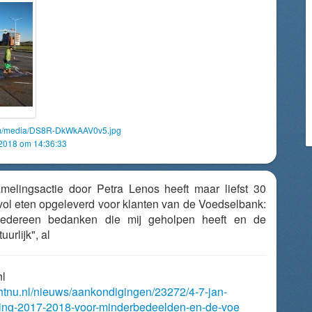
com/media/DS8R-DkWkAAV0v5.jpg
 2018 om 14:36:33
melingsactie door Petra Lenos heeft maar liefst 30
ol eten opgeleverd voor klanten van de Voedselbank:
 iedereen bedanken die mij geholpen heeft en de
urlijk", al
nl
chtnu.nl/nieuws/aankondigingen/23272/4-7-jan-
ing-2017-2018-voor-minderbedeelden-en-de-voe