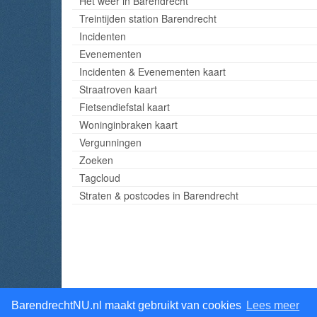
Het weer in Barendrecht
Treintijden station Barendrecht
Incidenten
Evenementen
Incidenten & Evenementen kaart
Straatroven kaart
Fietsendiefstal kaart
Woninginbraken kaart
Vergunningen
Zoeken
Tagcloud
Straten & postcodes in Barendrecht
BarendrechtNU.nl maakt gebruikt van cookies
Lees meer