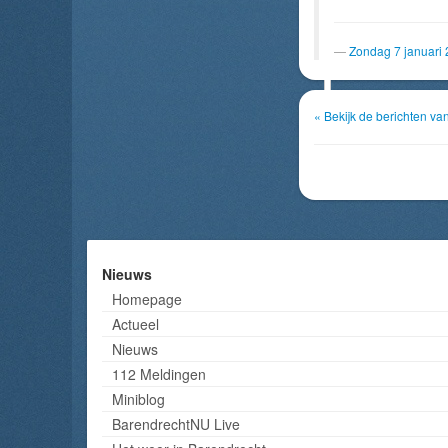
Zondag 7 januari
« Bekijk de berichten va
Nieuws
Homepage
Actueel
Nieuws
112 Meldingen
Miniblog
BarendrechtNU Live