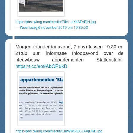
https://pbs.twimg.com/media/EItc1JsXkAEvPjN.jpg
Woensdag 6 november 2019 om 19:35:52
Morgen (donderdagavond, 7 nov) tussen 19:30 en
21:00 uur: Informatie inloopavond over de
nieuwbouw appartementen 'Stationstuin':
https://t.co/8o9AbQR5kD
https://pbs.twimg.com/media/EIuWW6QXUAAjDKE.jpg