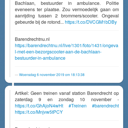
Bachlaan, bestuurder in ambulance. Politie
eveneens ter plaatse. Zou vermoedelijk gaan om
aanrijding tussen 2 brommers/scooter. Ongeval
gebeurde bij de rotond...
https://t.co/DVCGM1bDBy
Barendrechtnu.nl
https://barendrechtnu.nl/live/1301/foto/1431/ongeva
l-met-een-bezorgscooter-aan-de-bachlaan-
bestuurder-in-ambulance
Woensdag 6 november 2019 om 18:13:38
Artikel: Geen treinen vanaf station Barendrecht op
zaterdag 9 en zondag 10 november -
https://t.co/GhAjoN4wHt
#Treinen
#barendrecht
https://t.co/Mnjvw5tPCY