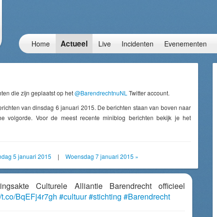
Actueel
Home
Live
Incidenten
Evenementen
ten die zijn geplaatst op het
@BarendrechtnuNL
Twitter account.
erichten van dinsdag 6 januari 2015. De berichten staan van boven naar
e volgorde. Voor de meest recente miniblog berichten bekijk je het
dag 5 januari 2015
|
Woensdag 7 januari 2015 »
tingsakte Culturele Alliantie Barendrecht officieel
//t.co/BqEFj4r7gh
#cultuur
#stichting
#Barendrecht