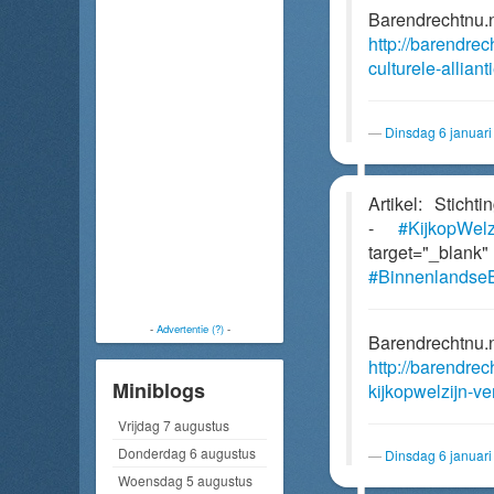
Barendrechtnu.
http://barendre
culturele-allian
Dinsdag 6 januar
Artikel: Stich
-
#KijkopWelz
target="_bl
#Binnenlandse
-
Advertentie (?)
-
Barendrechtnu.
http://barendrec
Miniblogs
kijkopwelzijn-v
Vrijdag 7 augustus
Donderdag 6 augustus
Dinsdag 6 januar
Woensdag 5 augustus