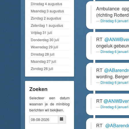
Dinsdag 4 augustus
Ambulance op
Maandag 3 augustus
(richting Rotte
Zondag 2 augustus
Dinsdag 6 januar
Zaterdag 1 augustus
Vrijdag 31 juli
RT
@ANWBver
Donderdag 30 juli
ongeluk gebeurd.
Woensdag 29 juli
Dinsdag 6 januar
Dinsdag 28 juli
Maandag 27 juli
Zondag 26 juli
RT
@ABarendr
wording. Berger 
Dinsdag 6 januar
Zoeken
Selecteer een datum
RT
@ANWBver
waarvan je de miniblog
Dinsdag 6 januar
berichten wil bekijken.
RT
@ABarendr