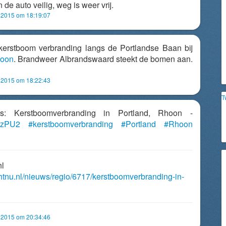
en de auto veilig, weg is weer vrij.
i 2015 om 18:19:07
kerstboom verbranding langs de Portlandse Baan bij
oon
. Brandweer Albrandswaard steekt de bomen aan.
i 2015 om 18:22:43
T
o's: Kerstboomverbranding in Portland, Rhoon -
JJzPU2
#kerstboomverbranding
#Portland
#Rhoon
nl
chtnu.nl/nieuws/regio/6717/kerstboomverbranding-in-
i 2015 om 20:34:46