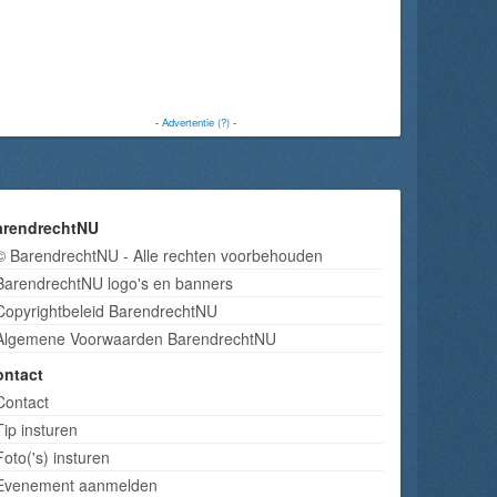
-
Advertentie (?)
-
arendrechtNU
© BarendrechtNU - Alle rechten voorbehouden
BarendrechtNU logo's en banners
Copyrightbeleid BarendrechtNU
Algemene Voorwaarden BarendrechtNU
ontact
Contact
Tip insturen
Foto('s) insturen
Evenement aanmelden