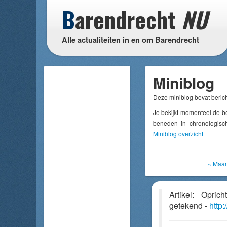
B
arendrecht
NU
Alle actualiteiten in en om Barendrecht
Miniblog
Deze miniblog bevat berich
Je bekijkt momenteel de b
beneden in chronologisch
Miniblog overzicht
« Maan
Artikel: Oprich
getekend -
http: