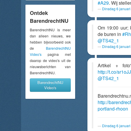
#A29
. Wij stell
Dinsdag 6 januar
Ontdek
BarendrechtNU
Om 19:00 uur; 
BarendrechtNU is meer
de buren in
#Rh
dan alleen nieuws, we
@TS42_1
hebben bijvoorbeeld ook
Dinsdag 6 januar
de
BarendrechtNU
Video's
pagina met
daarop de video's uit de
Artikel + fot
nieuwsberichten van
http://t.co/sr1o
BarendrechtNU.
@TS42_1
BarendrechtNU
Video's
Barendrechtnu.
http://barendre
portland-rhoon
Dinsdag 6 januar