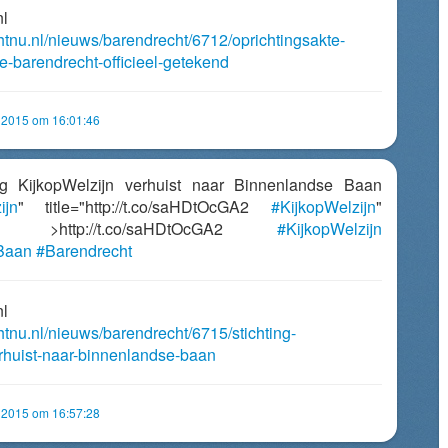
nl
chtnu.nl/nieuws/barendrecht/6712/oprichtingsakte-
tie-barendrecht-officieel-getekend
i 2015 om 16:01:46
ting KijkopWelzijn verhuist naar Binnenlandse Baan
ijn
" title="http://t.co/saHDtOcGA2
#KijkopWelzijn
"
ank" >http://t.co/saHDtOcGA2
#KijkopWelzijn
Baan
#Barendrecht
nl
htnu.nl/nieuws/barendrecht/6715/stichting-
erhuist-naar-binnenlandse-baan
i 2015 om 16:57:28