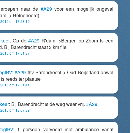
geroepen naar de
#A29
voor een mogelijk ongeval
rdam -> Heinenoord)
i 2015 om 17:28:15
keer
: Op de
#A29
R'dam ->Bergen op Zoom is een
 Bij Barendrecht staat 3 km file.
i 2015 om 17:51:37
egtBV
:
#A29
thv Barendrecht > Oud Beijerland onwel
is reeds ter plaatse
i 2015 om 17:51:41
keer
: Bij Barendrecht is de weg weer vrij.
#A29
i 2015 om 18:07:39
egtBV
: 1 persoon vervoerd met ambulance vanaf