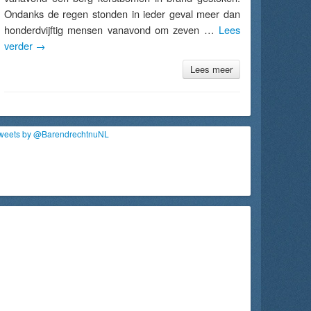
Ondanks de regen stonden in ieder geval meer dan
honderdvijftig mensen vanavond om zeven …
Lees
verder
→
Lees meer
weets by @BarendrechtnuNL