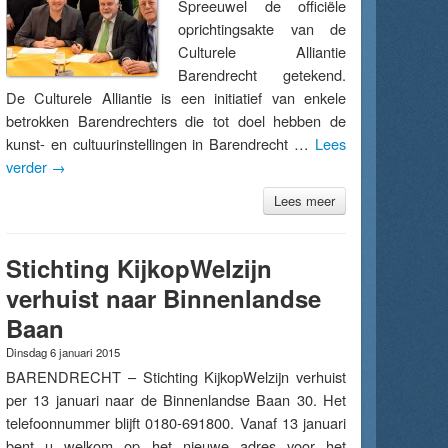
Spreeuwel de officiële
oprichtingsakte van de
Culturele Alliantie
Barendrecht getekend.
De Culturele Alliantie is een initiatief van enkele
betrokken Barendrechters die tot doel hebben de
kunst- en cultuurinstellingen in Barendrecht …
Lees
verder
→
Lees meer
Stichting KijkopWelzijn
verhuist naar Binnenlandse
Baan
Dinsdag 6 januari 2015
BARENDRECHT – Stichting KijkopWelzijn verhuist
per 13 januari naar de Binnenlandse Baan 30. Het
telefoonnummer blijft 0180-691800. Vanaf 13 januari
bent u welkom op het nieuwe adres voor het