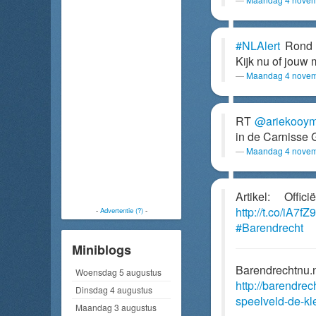
#NLAlert
Rond 1
Kijk nu of jouw m
Maandag 4 novem
RT
@ariekooy
in de Carnisse 
Maandag 4 novem
Artikel: Off
http://t.co/iA7f
-
Advertentie (?)
-
#Barendrecht
Miniblogs
Barendrechtnu.
Woensdag 5 augustus
http://barendre
Dinsdag 4 augustus
speelveld-de-kl
Maandag 3 augustus