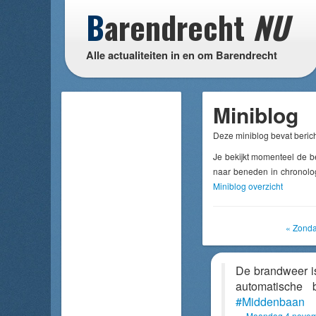
B
arendrecht
NU
Alle actualiteiten in en om Barendrecht
Miniblog
Deze miniblog bevat berich
Je bekijkt momenteel de 
naar beneden in chronolog
Miniblog overzicht
« Zond
De brandweer i
automatische 
#Middenbaan
Maandag 4 novem