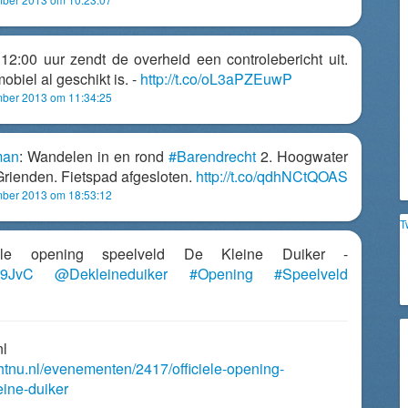
2:00 uur zendt de overheid een controlebericht uit.
obiel al geschikt is. -
http://t.co/oL3aPZEuwP
ber 2013 om 11:34:25
man
: Wandelen in en rond
#Barendrecht
2. Hoogwater
Grienden. Fietspad afgesloten.
http://t.co/qdhNCtQOAS
ber 2013 om 18:53:12
T
iciële opening speelveld De Kleine Duiker -
Z99JvC
@Dekleineduiker
#Opening
#Speelveld
nl
chtnu.nl/evenementen/2417/officiele-opening-
eine-duiker