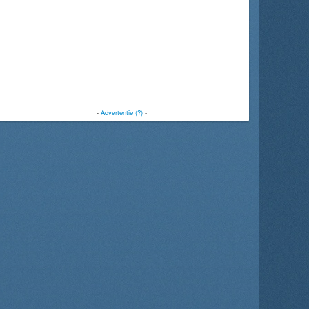
-
Advertentie (?)
-