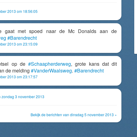
ber 2013 om 18:56:05
e gaat met spoed naar de Mc Donalds aan de
weg
#Barendrecht
ber 2013 om 23:15:09
etsel op de
#Schaapherderweg
, grote kans dat dit
aan de melding
#VanderWaalsweg
.
#Barendrecht
ber 2013 om 23:17:57
an zondag 3 november 2013
Bekijk de berichten van dinsdag 5 november 2013 »