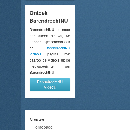
Ontdek
BarendrechtNU
BarendrechtNU is meer
dan alleen nieuws, we
hebben bijvoorbeeld ook
de
BarendrechtNU
Video's
pagina met
daarop de video's uit de
nieuwsberichten van
BarendrechtNU.
BarendrechtNU
Video's
Nieuws
Homepage