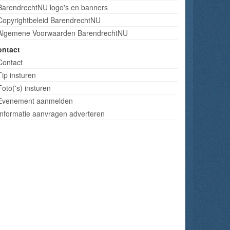
BarendrechtNU logo's en banners
Copyrightbeleid BarendrechtNU
Algemene Voorwaarden BarendrechtNU
ontact
Contact
Tip insturen
Foto('s) insturen
Evenement aanmelden
Informatie aanvragen adverteren