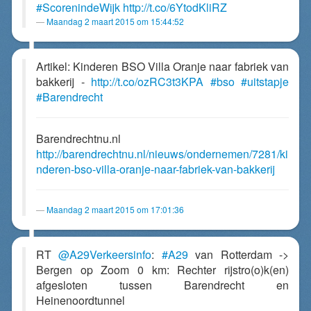
#ScorenindeWijk
http://t.co/6YtodKliRZ
Maandag 2 maart 2015 om 15:44:52
Artikel: Kinderen BSO Villa Oranje naar fabriek van
bakkerij -
http://t.co/ozRC3t3KPA
#bso
#uitstapje
#Barendrecht
Barendrechtnu.nl
http://barendrechtnu.nl/nieuws/ondernemen/7281/ki
nderen-bso-villa-oranje-naar-fabriek-van-bakkerij
Maandag 2 maart 2015 om 17:01:36
RT
@A29Verkeersinfo
:
#A29
van Rotterdam ->
Bergen op Zoom 0 km: Rechter rijstro(o)k(en)
afgesloten tussen Barendrecht en
Heinenoordtunnel