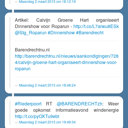
Maandag 2 maart 2015 om 18:12:19
Artikel: Calvijn Groene Hart organiseert
Dinnershow voor Roparun -
http://t.co/L7arwu8ESk
@Stg_Roparun
#Dinnershow
#Barendrecht
Barendrechtnu.nl
http://barendrechtnu.nl/nieuws/aankondigingen/728
4/calvijn-groene-hart-organiseert-dinnershow-voor-
roparun
Maandag 2 maart 2015 om 18:48:24
#Riederpoort
RT
@BARENDRECHTzh
: Weer
goede opkomst informatieavond windenergie
http://t.co/pyOXTu9ebt
Maandag 2 maart 2015 om 19:49:34