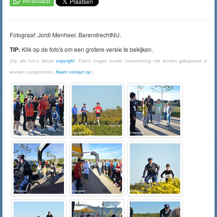
Fotograaf: Jordi Menheer, BarendrechtNU.
TIP:
Klik op de foto's om een grotere versie te bekijken.
(Op alle foto's berust
copyright
. Foto's mogen zonder toestemming niet worden gekopieerd of
worden overgenomen.
Neem contact op
.)