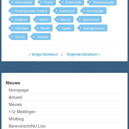
Gezondheid
Green
Greensmile
Greensparade
Greensparade Festival
Greensrun
Gymnastiek
Kinderen
Koken
Muziek
Openinsact
Optreden
Plezier
Spelen
Springkussens
Turnen
Voedsel
«
Vorige fotoalbum
|
Volgende fotoalbum
»
Nieuws
Homepage
Actueel
Nieuws
112 Meldingen
Miniblog
BarendrechtNU Live