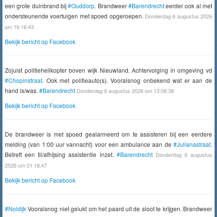
een grote duinbrand bij
#Ouddorp
. Brandweer
#Barendrecht
eerder ook al met
ondersteunende voertuigen met spoed opgeroepen.
Donderdag 6 augustus 2026
om 16:16:43
Bekijk bericht op Facebook
Zojuist politiehelikopter boven wijk Nieuwland. Achtervolging in omgeving vd
#Chopinstraat
. Ook met politieauto(s). Vooralsnog onbekend wat er aan de
hand is/was.
#Barendrecht
Donderdag 6 augustus 2026 om 13:08:38
Bekijk bericht op Facebook
De brandweer is met spoed gealarmeerd om te assisteren bij een eerdere
melding (van 1:00 uur vannacht) voor een ambulance aan de
#Julianastraat
.
Betreft een til/afhijsing assistentie inzet.
#Barendrecht
Donderdag 6 augustus
2026 om 01:18:47
Bekijk bericht op Facebook
#Noldijk
Vooralsnog niet gelukt om het paard uit de sloot te krijgen. Brandweer