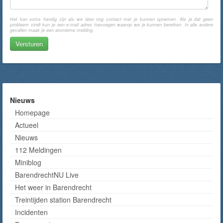
Het kan soms handig zijn als we later nog contact met je kunnen opnemen. Als je dat geen
probleem vindt kun je een e-mail adres toevoegen waarop we je kunnen bereiken. In alle andere
gevallen maak je een anonieme melding.
Nieuws
Homepage
Actueel
Nieuws
112 Meldingen
Miniblog
BarendrechtNU Live
Het weer in Barendrecht
Treintijden station Barendrecht
Incidenten