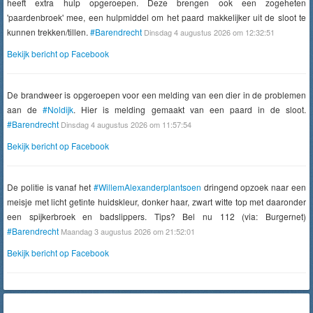
heeft extra hulp opgeroepen. Deze brengen ook een zogeheten
'paardenbroek' mee, een hulpmiddel om het paard makkelijker uit de sloot te
kunnen trekken/tillen.
#Barendrecht
Dinsdag 4 augustus 2026 om 12:32:51
Bekijk bericht op Facebook
De brandweer is opgeroepen voor een melding van een dier in de problemen
aan de
#Noldijk
. Hier is melding gemaakt van een paard in de sloot.
#Barendrecht
Dinsdag 4 augustus 2026 om 11:57:54
Bekijk bericht op Facebook
De politie is vanaf het
#WillemAlexanderplantsoen
dringend opzoek naar een
meisje met licht getinte huidskleur, donker haar, zwart witte top met daaronder
een spijkerbroek en badslippers. Tips? Bel nu 112 (via: Burgernet)
#Barendrecht
Maandag 3 augustus 2026 om 21:52:01
Bekijk bericht op Facebook