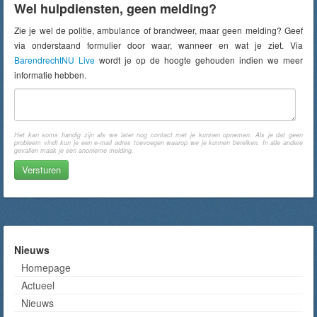
Wel hulpdiensten, geen melding?
Zie je wel de politie, ambulance of brandweer, maar geen melding? Geef
via onderstaand formulier door waar, wanneer en wat je ziet. Via
BarendrechtNU Live
wordt je op de hoogte gehouden indien we meer
informatie hebben.
Het kan soms handig zijn als we later nog contact met je kunnen opnemen. Als je dat geen
probleem vindt kun je een e-mail adres toevoegen waarop we je kunnen bereiken. In alle andere
gevallen maak je een anonieme melding.
Nieuws
Homepage
Actueel
Nieuws