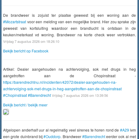
De brandweer is zojuist ter plaatse geweest bij een woning aan de
#Mozartstraat
voor een melding van een mogelijke brand. Hier zou sprake zijn
geweest van kortsluiting waardoor een brandlucht is ontstaan in de
keuken/meterkast vd woning. Brandweer na korte check weer vertrokken.
Vrijdag 7 augustus 2026 om 18:26:10
Bekijk bericht op Facebook
Artikel: Dealer aangehouden na achtervolging, sok met drugs in heg
aangetroffen aan de Chopinstraat -
https://barendrechtnu.nl/incidenten/42072/dealer-aangehouden-na-
achtervolging-sok-met-drugs-in-heg-aangetroffen-aan-de-chopinstraat
#Chopinstraat
#Barendrecht
Vrijdag 7 augustus 2026 om 13:39:56
Bekijk bericht / bekijk meer
Afgelopen anderhalf uur al regelmatig veel sirenes te horen rond de
#A29
ivm
een grote duinbrand bij
#Ouddorp
. Brandweer
#Barendrecht
eerder ook al met