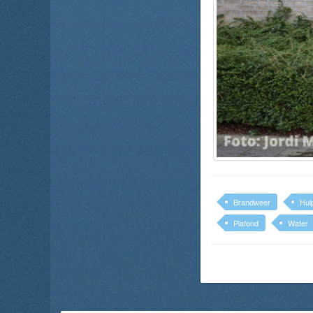
Brandweer
Hul
Plafond
Water