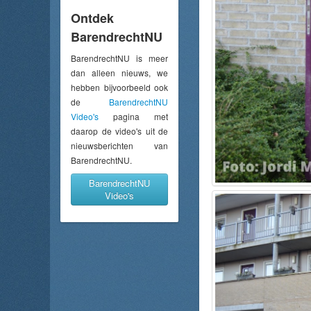
Ontdek
BarendrechtNU
BarendrechtNU is meer
dan alleen nieuws, we
hebben bijvoorbeeld ook
de
BarendrechtNU
Video's
pagina met
daarop de video's uit de
nieuwsberichten van
BarendrechtNU.
BarendrechtNU
Video's