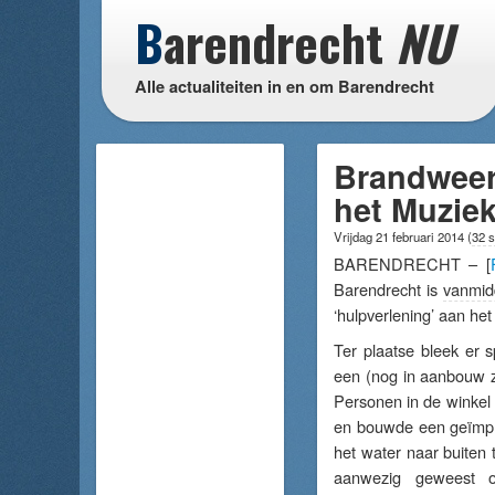
B
arendrecht
NU
Alle actualiteiten in en om Barendrecht
Brandweer 
het Muziek
Vrijdag 21 februari 2014
(
32 
BARENDRECHT – [
Barendrecht is
vanmi
‘hulpverlening’ aan het
Ter plaatse bleek er s
een (nog in aanbouw zi
Personen in de winkel
en bouwde een geïmpr
het water naar buiten 
aanwezig geweest o