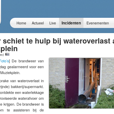
Incidenten
Home
Actueel
Live
Evenementen
schiet te hulp bij wateroverlast
plein
sec
)
Foto’s
] De brandweer van
ddag
gealarmeerd voor een
 Muziekplein.
prake van wateroverlast in
jnde) bakkerij/supermarkt.
 ontdekte een waterlekkage
oviseerde waterafvoer om
te krijgen. De brandweer is
m te assisteren bij de