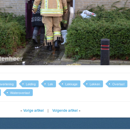
pverlening
Leiding
Lek
Lekkage
Lekken
Overlast
Wateroverlast
«
Vorige artikel
|
Volgende artikel
»