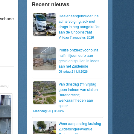
Recent nieuws
Dealer aangehouden na
 schade
achtervolging, sok met
drugs in heg aangetroffen
aan de Chopinstraat
Vrijdag 7 augustus 2026
Politie ontdekt voor bijna
half miljoen euro aan
gestolen spullen in loods
aan het Zuideinde
Dinsdag 21 juli 2026
Van dinsdag t/m vrijdag
omen.)
geen treinen van station
Barendrecht;
werkzaamheden aan
spoor
Maandag 20 juli 2026
Weer aanpassing kruising
Zuidersingel/Avenue