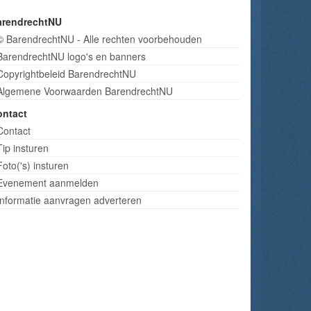
arendrechtNU
© BarendrechtNU - Alle rechten voorbehouden
BarendrechtNU logo's en banners
Copyrightbeleid BarendrechtNU
Algemene Voorwaarden BarendrechtNU
ontact
Contact
Tip insturen
Foto('s) insturen
Evenement aanmelden
Informatie aanvragen adverteren