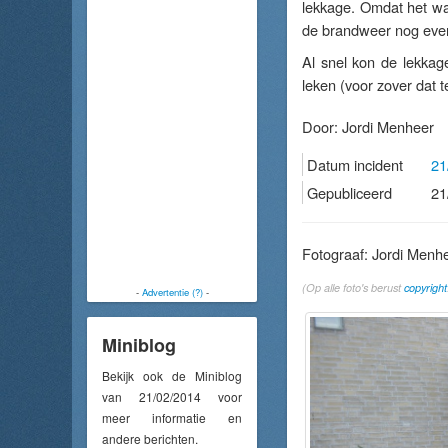
lekkage. Omdat het wat
de brandweer nog even
Al snel kon de lekkag
leken (voor zover dat t
Door:
Jordi Menheer
Datum incident
21
Gepubliceerd
21
Fotograaf: Jordi Menh
(Op alle foto's berust
copyright
-
Advertentie (?)
-
Miniblog
Bekijk ook de Miniblog
van 21/02/2014 voor
meer informatie en
andere berichten.