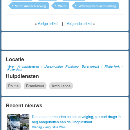
Veren Ambachtseweg
Water
Wateroppvervlakteredding
«
Vorige artikel
|
Volgende artikel
»
Locatie
Veren Ambachtseweg / IJsselmondse Randweg, Barendrecht / Ridderkerk /
Rotterdam
Hulpdiensten
Politie
Brandweer
Ambulance
Recent nieuws
Dealer aangehouden na achtervolging, sok met drugs in
heg aangetroffen aan de Chopinstraat
Vrijdag 7 augustus 2026