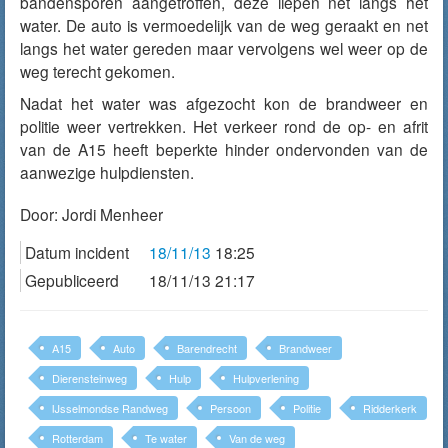
bandensporen aangetroffen, deze liepen net langs het
water. De auto is vermoedelijk van de weg geraakt en net
langs het water gereden maar vervolgens wel weer op de
weg terecht gekomen.
Nadat het water was afgezocht kon de brandweer en
politie weer vertrekken. Het verkeer rond de op- en afrit
van de A15 heeft beperkte hinder ondervonden van de
aanwezige hulpdiensten.
Door:
Jordi Menheer
Datum incident
18/11/13
18:25
Gepubliceerd
18/11/13 21:17
A15
Auto
Barendrecht
Brandweer
Dierensteinweg
Hulp
Hulpverlening
IJsselmondse Randweg
Persoon
Politie
Ridderkerk
Rotterdam
Te water
Van de weg