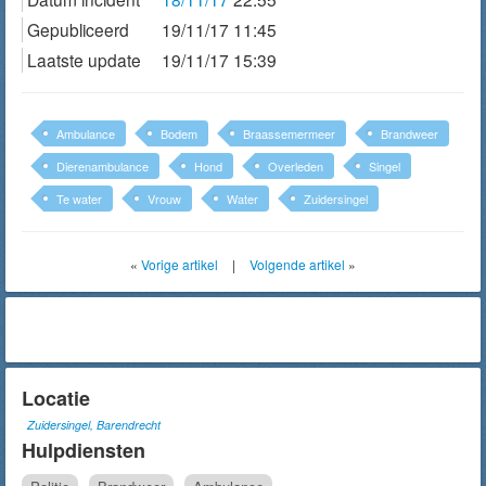
Gepubliceerd
19/11/17 11:45
Laatste update
19/11/17 15:39
Ambulance
Bodem
Braassemermeer
Brandweer
Dierenambulance
Hond
Overleden
Singel
Te water
Vrouw
Water
Zuidersingel
«
Vorige artikel
|
Volgende artikel
»
Locatie
Zuidersingel, Barendrecht
Hulpdiensten