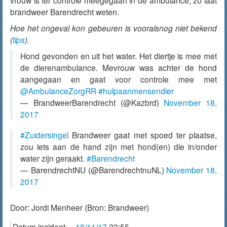
vrouw is ter controle meegegaan in de ambulance, zo laat
brandweer Barendrecht weten.
Hoe het ongeval kon gebeuren is vooralsnog niet bekend
(
tips
).
Hond gevonden en uit het water. Het diertje is mee met
de dierenambulance. Mevrouw was achter de hond
aangegaan en gaat voor controle mee met
@AmbulanceZorgRR
#hulpaanmensendier
— BrandweerBarendrecht (@Kazbrd)
November 18,
2017
#Zuidersingel
Brandweer gaat met spoed ter plaatse,
zou iets aan de hand zijn met hond(en) die in/onder
water zijn geraakt.
#Barendrecht
— BarendrechtNU (@BarendrechtnuNL)
November 18,
2017
Door:
Jordi Menheer
(Bron: Brandweer)
Datum incident
18/11/17
22:55