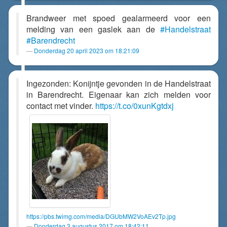
Brandweer met spoed gealarmeerd voor een
melding van een gaslek aan de
#Handelstraat
#Barendrecht
Donderdag 20 april 2023 om 18:21:09
Ingezonden: Konijntje gevonden in de Handelstraat
in Barendrecht. Eigenaar kan zich melden voor
contact met vinder.
https://t.co/0xunKgtdxj
https://pbs.twimg.com/media/DGUbMW2VoAEv2Tp.jpg
Donderdag 3 augustus 2017 om 18:42:11