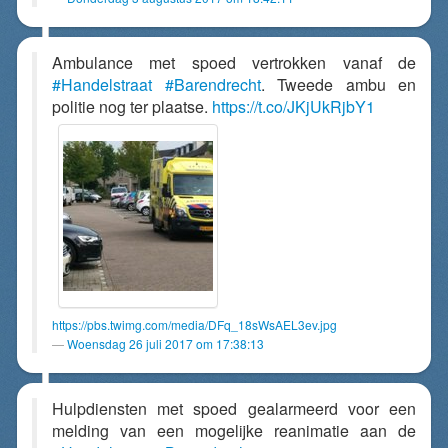
Ambulance met spoed vertrokken vanaf de
#Handelstraat
#Barendrecht
. Tweede ambu en
politie nog ter plaatse.
https://t.co/JKjUkRjbY1
https://pbs.twimg.com/media/DFq_18sWsAEL3ev.jpg
Woensdag 26 juli 2017 om 17:38:13
Hulpdiensten met spoed gealarmeerd voor een
melding van een mogelijke reanimatie aan de