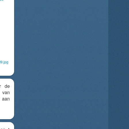
9.jpg
r de
 van
r aan