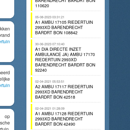
BARENDRECHT BARDRT BON
110620
05-08-2023 03:31:21
A1 AMBU 17105 RIEDERTUIN
2993XD BARENDRECHT
ukken
BARDRT BON 108842
rand
rtuin
30-06-2023 07:10:40
A1 DIA DIRECTE INZET
AMBULANCE JA) AMBU 17170
RIEDERTUIN 2993XD
BARENDRECHT BARDRT BON
92240
eerd
ijke
02-04-2021 05:53:51
rtuin
A2 AMBU 17117 RIEDERTUIN
2993XD BARENDRECHT
BARDRT BON 42518
02-04-2021 01:28:09
A1 AMBU 17128 RIEDERTUIN
d op
2993XD BARENDRECHT
ische
BARDRT BON 42490
uin.