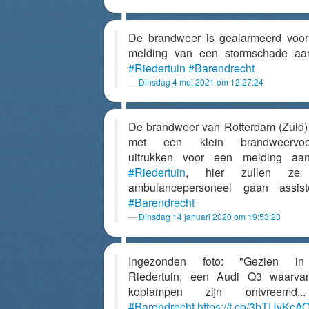
De brandweer is gealarmeerd voo
melding van een stormschade aa
#Riedertuin
#Barendrecht
Dinsdag 4 mei 2021 om 12:27:24
De brandweer van Rotterdam (Zuid)
met een klein brandweervoer
uitrukken voor een melding aa
#Riedertuin
, hier zullen ze
ambulancepersoneel gaan assist
#Barendrecht
Dinsdag 14 januari 2020 om 19:53:23
Ingezonden foto: "Gezien i
Riedertuin; een Audi Q3 waarva
koplampen zijn ontvreemd.
#Barendrecht
https://t.co/3bTUvKcA