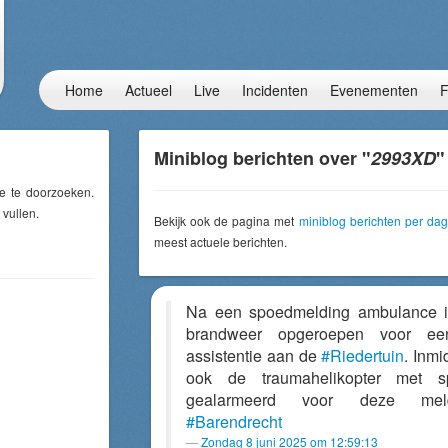
Home
Actueel
Live
Incidenten
Evenementen
F
Miniblog berichten over "
2993XD
"
e te doorzoeken.
 vullen.
Bekijk ook de pagina met
miniblog berichten per dag
meest actuele berichten.
Na een spoedmelding ambulance 
brandweer opgeroepen voor een
assistentie aan de
#Riedertuin
. Inmi
ook de traumahelikopter met s
gealarmeerd voor deze meld
#Barendrecht
Zondag 8 juni 2025 om 12:59:13