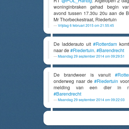
RT
@POL_Hartog
: Afgelopen 2 da
woninginbraken gehad begin va
avond tussen 17.30u 20u aan de Bo
Mr Thorbeckestraat, Riedertuin
Vrijdag 6 februari 2015 om 21:55:45
De ladderauto uit
#Rotterdam
komt
naar de
#Riedertuin
.
#Barendrecht
Maandag 29 september 2014 om 09:29:51
De brandweer is vanuit
#Rott
onderweg naar de
#Riedertuin
voor
melding van een dier in n
#Barendrecht
Maandag 29 september 2014 om 09:22:03