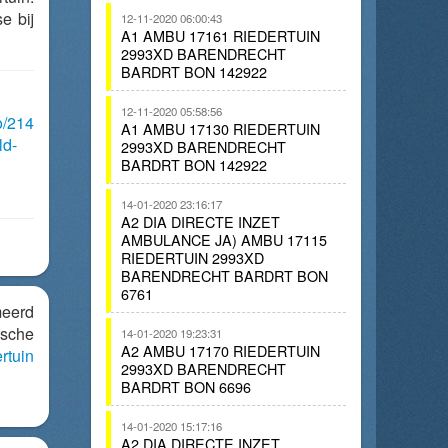
e bij
12-11-2020 06:00:43
A1 AMBU 17161 RIEDERTUIN
2993XD BARENDRECHT
BARDRT BON 142922
12-11-2020 05:58:56
o/214
A1 AMBU 17130 RIEDERTUIN
ld-
2993XD BARENDRECHT
BARDRT BON 142922
14-01-2020 23:16:17
A2 DIA DIRECTE INZET
AMBULANCE JA) AMBU 17115
RIEDERTUIN 2993XD
BARENDRECHT BARDRT BON
6761
meerd
sche
14-01-2020 19:23:31
A2 AMBU 17170 RIEDERTUIN
rtuin
2993XD BARENDRECHT
BARDRT BON 6696
14-01-2020 15:17:16
A2 DIA DIRECTE INZET