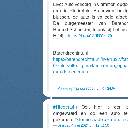
Live: Auto volledig in vlammen opg
aan de Riedertuin. Brandweer bezi
blussen, de auto is volledig afgeb
De burgemeester van Barendre
Ronald Schneider, is ook bij het inci
Hij rij...
https://t.co/0ZfIRYzLGo
Barendrechtnu.nl
https://barendrechtnu.nl/live/1897/fot
0/auto-volledig-in-vlammen-opgegaa
aan-de-riedertuin
Maandag 1 januari 2024 om 01:24:04
#Riedertuin
Ook hier is een 
omgewaaid en op een auto ter
gekomen.
#stormschade
#Barendrec
Dinsdag 4 mei 2021 om 12:52:50