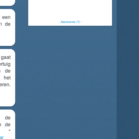
r een
-
Advertentie (?)
-
n de
 gaat
tuig
n de
 het
eren.
n de
n de
.. "
OX