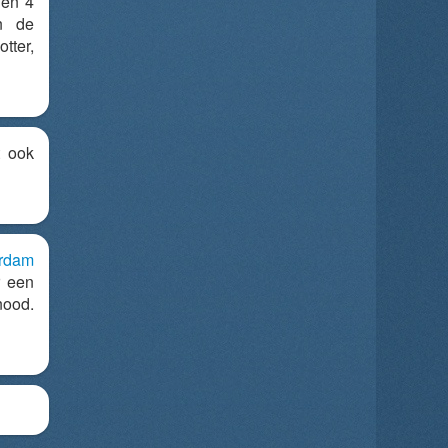
gen 4
n de
tter,
 ook
erdam
 een
ood.