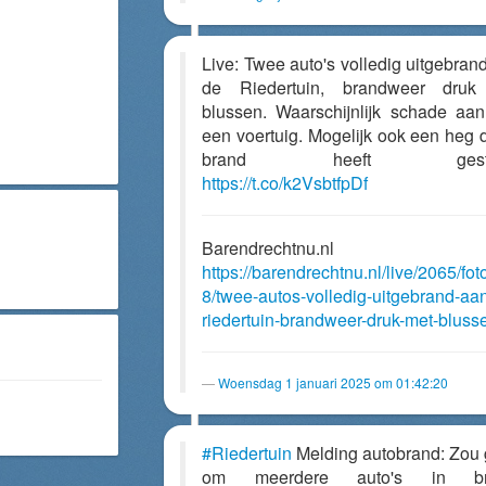
Live: Twee auto's volledig uitgebran
de Riedertuin, brandweer druk
blussen. Waarschijnlijk schade aa
een voertuig. Mogelijk ook een heg d
brand heeft gesta
https://t.co/k2VsbtfpDf
Barendrechtnu.nl
https://barendrechtnu.nl/live/2065/fot
8/twee-autos-volledig-uitgebrand-aa
riedertuin-brandweer-druk-met-bluss
Woensdag 1 januari 2025 om 01:42:20
#Riedertuin
Melding autobrand: Zou
om meerdere auto's in br