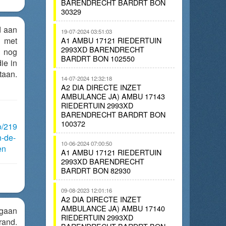
BARENDRECHT BARDRT BON
30329
d aan
19-07-2024 03:51:03
 met
A1 AMBU 17121 RIEDERTUIN
2993XD BARENDRECHT
n nog
BARDRT BON 102550
ie in
an.
14-07-2024 12:32:18
A2 DIA DIRECTE INZET
AMBULANCE JA) AMBU 17143
RIEDERTUIN 2993XD
BARENDRECHT BARDRT BON
100372
o/219
n-de-
10-06-2024 07:00:50
en
A1 AMBU 17121 RIEDERTUIN
2993XD BARENDRECHT
BARDRT BON 82930
09-08-2023 12:01:16
A2 DIA DIRECTE INZET
AMBULANCE JA) AMBU 17140
 gaan
RIEDERTUIN 2993XD
and.