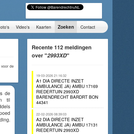
Zoeken
oto's
Video's
Kaarten
Contact
Recente 112 meldingen
over "
2993XD
"
voor de
19-03-2026 21:16:32
A1 DIA DIRECTE INZET
AMBULANCE JA) AMBU 17169
RIEDERTUIN 2993XD
is de
BARENDRECHT BARDRT BON
 til
44341
ddels
poed
22-02-2026 08:39:03
ing.
A2 DIA DIRECTE INZET
AMBULANCE JA) AMBU 17131
RIEDERTUIN 2993XD