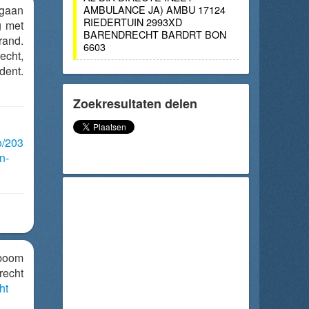
egaan
AMBULANCE JA) AMBU 17124
RIEDERTUIN 2993XD
g met
BARENDRECHT BARDRT BON
rand.
6603
cht,
dent.
Zoekresultaten delen
o/203
n-
boom
echt
ht