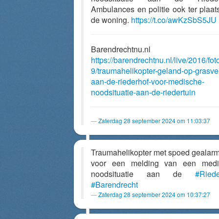
Ambulances en politie ook ter plaats
de woning.
https://t.co/awKzSbS5JU
Barendrechtnu.nl
https://barendrechtnu.nl/live/2016/fot
9/traumahelikopter-geland-op-grasve
aan-de-riederhof-voor-medische-
noodsituatie-aan-de-riedertuin
Zaterdag 28 september 2024 om 11:03:37
Traumahelikopter met spoed gealar
voor een melding van een medi
noodsituatie aan de
#Riede
#Barendrecht
Zaterdag 28 september 2024 om 10:37:27