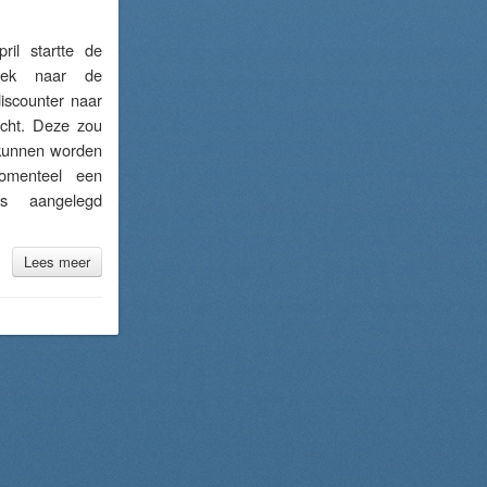
l startte de
oek naar de
iscounter naar
cht. Deze zou
 kunnen worden
momenteel een
 is aangelegd
Lees meer