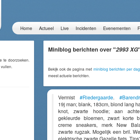
Home
Actueel
Live
Incidenten
Evenementen
F
Miniblog berichten over "
2993 XG
e te doorzoeken.
 vullen.
Bekijk ook de pagina met
miniblog berichten per dag
meest actuele berichten.
Vermist
#Riedergaarde
.
#Barendr
19j man; blank, 183cm, blond lang ha
knot, zwarte hoodie; aan achte
gekleurde bloemen, zwart korte b
creme sneakers, merk New Bala
zwarte rugzak. Mogelijk een bril. W
elektrische zwarte Gazelle fiets. Tips