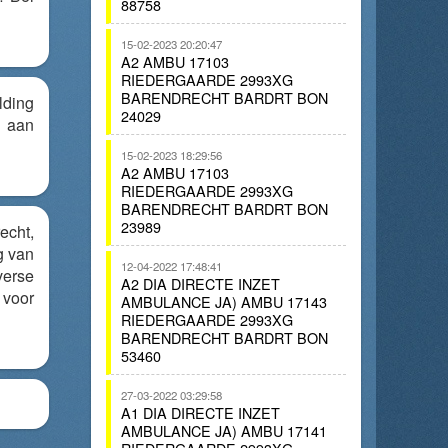
88758
15-02-2023 20:20:47
A2 AMBU 17103
RIEDERGAARDE 2993XG
BARENDRECHT BARDRT BON
lding
24029
l aan
15-02-2023 18:29:56
A2 AMBU 17103
RIEDERGAARDE 2993XG
BARENDRECHT BARDRT BON
23989
cht,
g van
12-04-2022 17:48:41
erse
A2 DIA DIRECTE INZET
voor
AMBULANCE JA) AMBU 17143
RIEDERGAARDE 2993XG
BARENDRECHT BARDRT BON
53460
27-03-2022 03:29:58
A1 DIA DIRECTE INZET
AMBULANCE JA) AMBU 17141