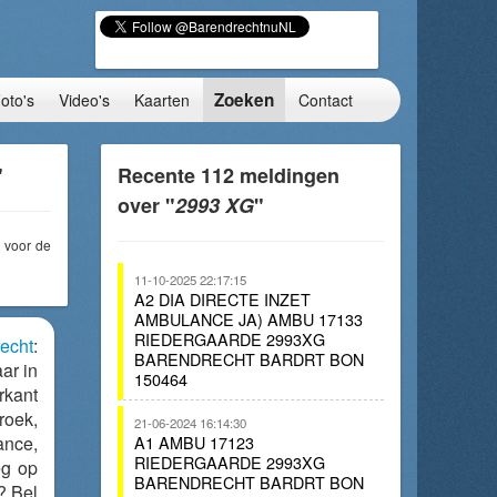
Zoeken
oto's
Video's
Kaarten
Contact
"
Recente 112 meldingen
over "
2993 XG
"
voor de
11-10-2025 22:17:15
A2 DIA DIRECTE INZET
AMBULANCE JA) AMBU 17133
RIEDERGAARDE 2993XG
echt
:
BARENDRECHT BARDRT BON
ar in
150464
rkant
roek,
21-06-2024 16:14:30
nce,
A1 AMBU 17123
RIEDERGAARDE 2993XG
eg op
BARENDRECHT BARDRT BON
? Bel