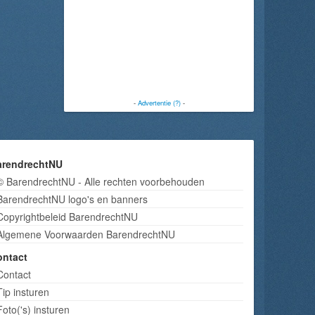
-
Advertentie (?)
-
arendrechtNU
© BarendrechtNU - Alle rechten voorbehouden
BarendrechtNU logo's en banners
Copyrightbeleid BarendrechtNU
Algemene Voorwaarden BarendrechtNU
ontact
Contact
Tip insturen
Foto('s) insturen