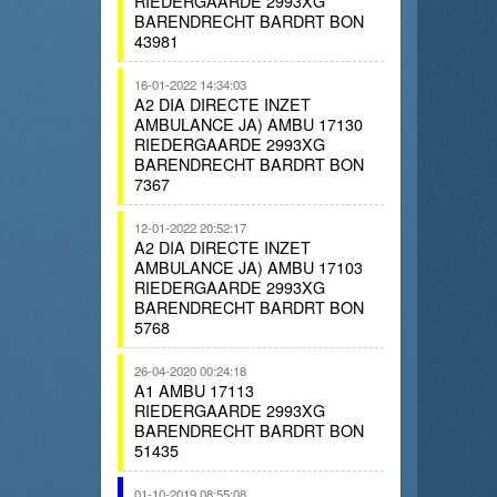
RIEDERGAARDE 2993XG
BARENDRECHT BARDRT BON
43981
16-01-2022 14:34:03
A2 DIA DIRECTE INZET
AMBULANCE JA) AMBU 17130
RIEDERGAARDE 2993XG
BARENDRECHT BARDRT BON
7367
12-01-2022 20:52:17
A2 DIA DIRECTE INZET
AMBULANCE JA) AMBU 17103
RIEDERGAARDE 2993XG
BARENDRECHT BARDRT BON
5768
26-04-2020 00:24:18
A1 AMBU 17113
RIEDERGAARDE 2993XG
BARENDRECHT BARDRT BON
51435
01-10-2019 08:55:08