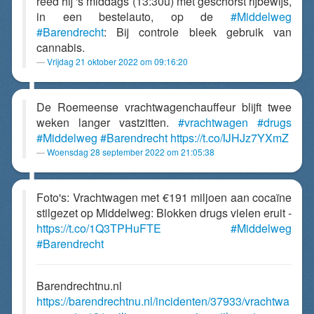
reed hij 's middags (13:30u) met geschorst rijbewijs,
in een bestelauto, op de
#Middelweg
#Barendrecht
: Bij controle bleek gebruik van
cannabis.
Vrijdag 21 oktober 2022 om 09:16:20
De Roemeense vrachtwagenchauffeur blijft twee
weken langer vastzitten.
#vrachtwagen
#drugs
#Middelweg
#Barendrecht
https://t.co/IJHJz7YXmZ
Woensdag 28 september 2022 om 21:05:38
Foto's: Vrachtwagen met €191 miljoen aan cocaïne
stilgezet op Middelweg: Blokken drugs vielen eruit -
https://t.co/1Q3TPHuFTE
#Middelweg
#Barendrecht
Barendrechtnu.nl
https://barendrechtnu.nl/incidenten/37933/vrachtwa