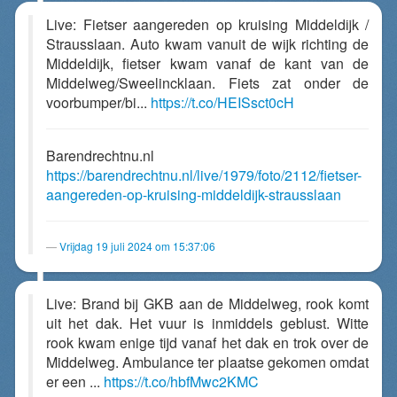
Live: Fietser aangereden op kruising Middeldijk /
Strausslaan. Auto kwam vanuit de wijk richting de
Middeldijk, fietser kwam vanaf de kant van de
Middelweg/Sweelincklaan. Fiets zat onder de
voorbumper/bi...
https://t.co/HEISsct0cH
Barendrechtnu.nl
https://barendrechtnu.nl/live/1979/foto/2112/fietser-
aangereden-op-kruising-middeldijk-strausslaan
Vrijdag 19 juli 2024 om 15:37:06
Live: Brand bij GKB aan de Middelweg, rook komt
uit het dak. Het vuur is inmiddels geblust. Witte
rook kwam enige tijd vanaf het dak en trok over de
Middelweg. Ambulance ter plaatse gekomen omdat
er een ...
https://t.co/hbfMwc2KMC