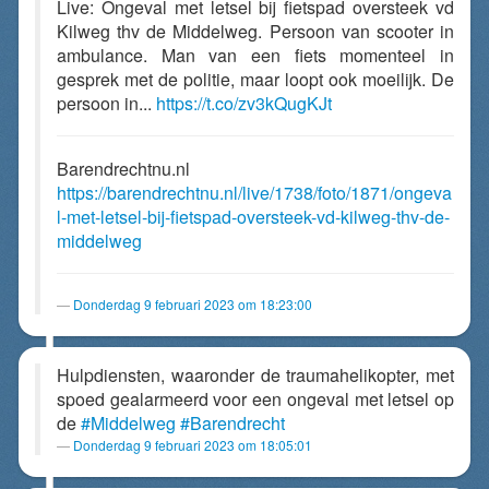
Live: Ongeval met letsel bij fietspad oversteek vd
Kilweg thv de Middelweg. Persoon van scooter in
ambulance. Man van een fiets momenteel in
gesprek met de politie, maar loopt ook moeilijk. De
persoon in...
https://t.co/zv3kQugKJt
Barendrechtnu.nl
https://barendrechtnu.nl/live/1738/foto/1871/ongeva
l-met-letsel-bij-fietspad-oversteek-vd-kilweg-thv-de-
middelweg
Donderdag 9 februari 2023 om 18:23:00
Hulpdiensten, waaronder de traumahelikopter, met
spoed gealarmeerd voor een ongeval met letsel op
de
#Middelweg
#Barendrecht
Donderdag 9 februari 2023 om 18:05:01