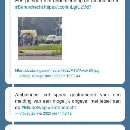
Één persoon met ondersteuning de ambulance in.
#Barendrecht
https://t.co/imLgtUzVd7
https://pbs.twimg.com/media/F30Z5MTWIAAaXSR.jpg
Vrijdag 18 augustus 2023 om 16:02:44
Ambulance met spoed gealarmeerd voor een
melding van een mogelijk ongeval met letsel aan
de
#Middelweg
#Barendrecht
Vrijdag 26 mei 2023 om 11:43:12