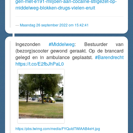
gen-met-e191-miljoen-aan-cocaine-stilgezet-op-
middelweg-blokken-drugs-vielen-eruit
Maandag 26 september 2022 om 15:42:41
Ingezonden
#Middelweg
: Bestuurder van
(bezorg)scooter gewond geraakt. Op de brancard
gelegd en in ambulance geplaatst.
#Barendrecht
https://t.co/E2fbJhPaL0
https://pbs.twimg.com/media/FYQuIdTWIAAB4eH.jpg