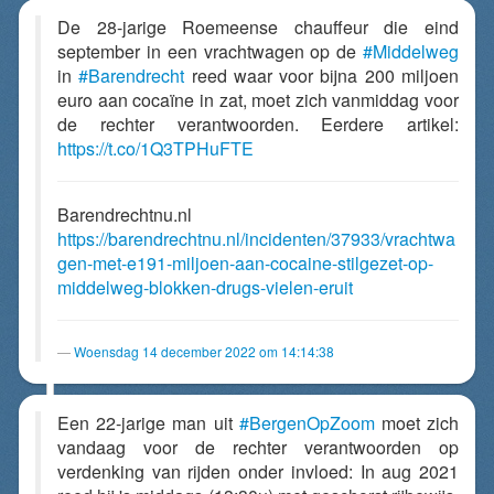
De 28-jarige Roemeense chauffeur die eind
september in een vrachtwagen op de
#Middelweg
in
#Barendrecht
reed waar voor bijna 200 miljoen
euro aan cocaïne in zat, moet zich vanmiddag voor
de rechter verantwoorden. Eerdere artikel:
https://t.co/1Q3TPHuFTE
Barendrechtnu.nl
https://barendrechtnu.nl/incidenten/37933/vrachtwa
gen-met-e191-miljoen-aan-cocaine-stilgezet-op-
middelweg-blokken-drugs-vielen-eruit
Woensdag 14 december 2022 om 14:14:38
Een 22-jarige man uit
#BergenOpZoom
moet zich
vandaag voor de rechter verantwoorden op
verdenking van rijden onder invloed: In aug 2021