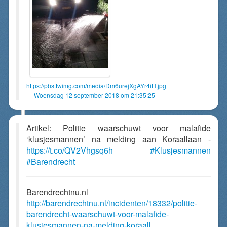
https://pbs.twimg.com/media/Dm6urejXgAYr4iH.jpg
Woensdag 12 september 2018 om 21:35:25
Artikel: Politie waarschuwt voor malafide
‘klusjesmannen’ na melding aan Koraallaan -
https://t.co/QV2Vhgsq6h
#Klusjesmannen
#Barendrecht
Barendrechtnu.nl
http://barendrechtnu.nl/incidenten/18332/politie-
barendrecht-waarschuwt-voor-malafide-
klusjesmannen-na-melding-koraall