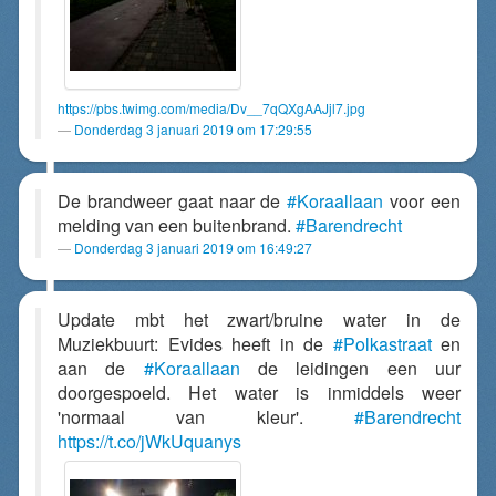
https://pbs.twimg.com/media/Dv__7qQXgAAJjl7.jpg
Donderdag 3 januari 2019 om 17:29:55
De brandweer gaat naar de
#Koraallaan
voor een
melding van een buitenbrand.
#Barendrecht
Donderdag 3 januari 2019 om 16:49:27
Update mbt het zwart/bruine water in de
Muziekbuurt: Evides heeft in de
#Polkastraat
en
aan de
#Koraallaan
de leidingen een uur
doorgespoeld. Het water is inmiddels weer
'normaal van kleur'.
#Barendrecht
https://t.co/jWkUquanys