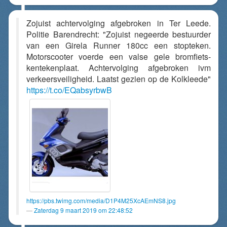
Zojuist achtervolging afgebroken in Ter Leede.
Politie Barendrecht: "Zojuist negeerde bestuurder
van een Girela Runner 180cc een stopteken.
Motorscooter voerde een valse gele bromfiets-
kentekenplaat. Achtervolging afgebroken ivm
verkeersveiligheid. Laatst gezien op de Kolkleede"
https://t.co/EQabsyrbwB
https://pbs.twimg.com/media/D1P4M25XcAEmNS8.jpg
Zaterdag 9 maart 2019 om 22:48:52