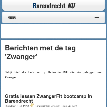
B
arendrecht
NU
MENU
Berichten met de tag
'Zwanger'
Bekijk hier alle berichten op BarendrechtNU die zijn getagged met
Zwanger
.
Gratis lessen ZwangerFit bootcamp in
Barendrecht
Dinsdag 10 juli 2018
(Gemiddelde leestijd: 1 min, 42 sec)