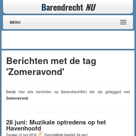
B
arendrecht
NU
MENU
Berichten met de tag
'Zomeravond'
Bekijk hier alle berichten op BarendrechtNU die zijn getagged met
Zomeravond
.
28 juni: Muzikale optredens op het
Havenhoofd
Zondag 12 juni 2016
(Gemiddelde leestijd: 24 sec)