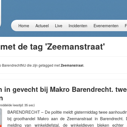
Home
Actueel
Live
Incidenten
Evenementen
F
 met de tag 'Zeemanstraat'
 op BarendrechtNU die zijn getagged met
Zeemanstraat
.
 in gevecht bij Makro Barendrecht. t
n
iddelde leestijd: 35 sec)
BARENDRECHT – De politie meldt gistermiddag twee aanhouding
bij groothandel Makro aan de Zeemanstraat in Barendrecht. D
melding van winkeldiefstal, de winkeldieven bleken echter a