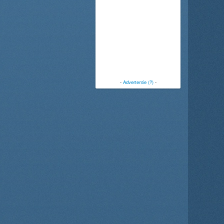
-
Advertentie (?)
-