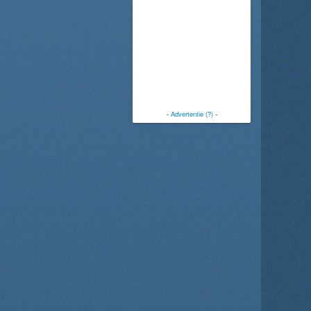
-
Advertentie (?)
-