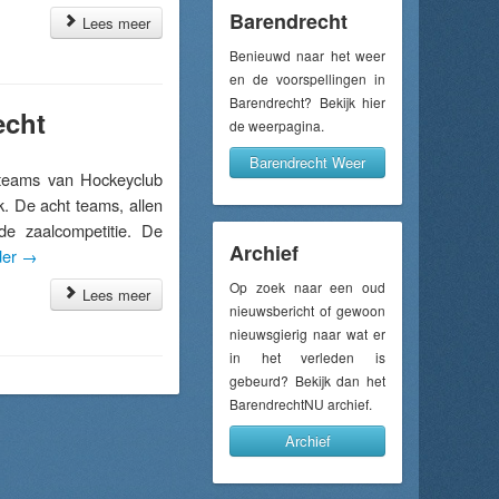
Barendrecht
Lees meer
Benieuwd naar het weer
en de voorspellingen in
Barendrecht? Bekijk hier
echt
de weerpagina.
Barendrecht Weer
teams van Hockeyclub
. De acht teams, allen
e zaalcompetitie. De
Archief
der
→
Op zoek naar een oud
Lees meer
nieuwsbericht of gewoon
nieuwsgierig naar wat er
in het verleden is
gebeurd? Bekijk dan het
BarendrechtNU archief.
Archief