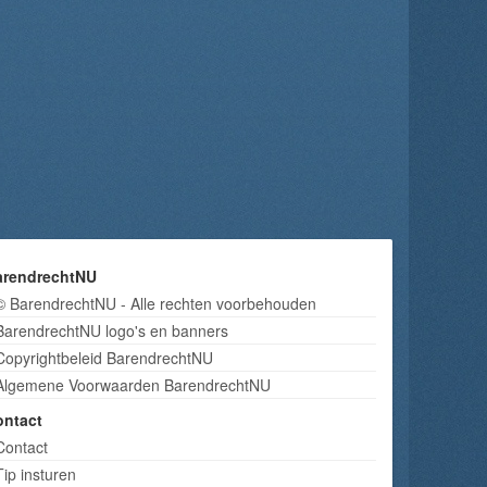
arendrechtNU
© BarendrechtNU - Alle rechten voorbehouden
BarendrechtNU logo's en banners
Copyrightbeleid BarendrechtNU
Algemene Voorwaarden BarendrechtNU
ontact
Contact
Tip insturen