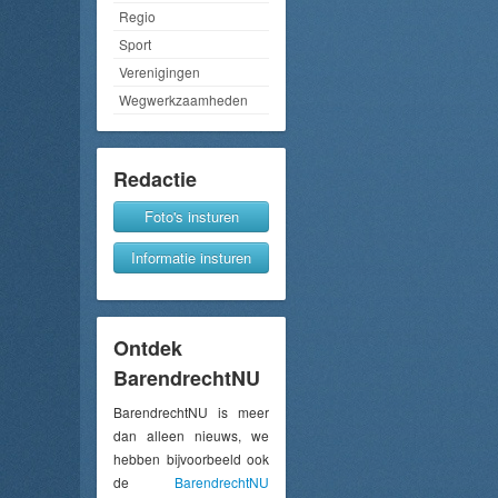
Regio
Sport
Verenigingen
Wegwerkzaamheden
Redactie
Foto's insturen
Informatie insturen
Ontdek
BarendrechtNU
BarendrechtNU is meer
dan alleen nieuws, we
hebben bijvoorbeeld ook
de
BarendrechtNU