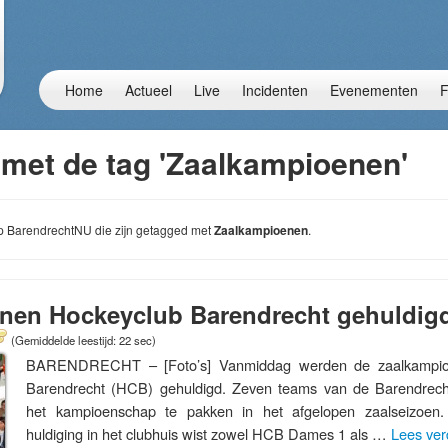
Home
Actueel
Live
Incidenten
Evenementen
F
 met de tag 'Zaalkampioenen'
 op BarendrechtNU die zijn getagged met
Zaalkampioenen
.
nen Hockeyclub Barendrecht gehuldig
(Gemiddelde leestijd: 22 sec)
BARENDRECHT – [Foto’s] Vanmiddag werden de zaalkampio
Barendrecht (HCB) gehuldigd. Zeven teams van de Barendrech
het kampioenschap te pakken in het afgelopen zaalseizoen
huldiging in het clubhuis wist zowel HCB Dames 1 als …
Lees ve