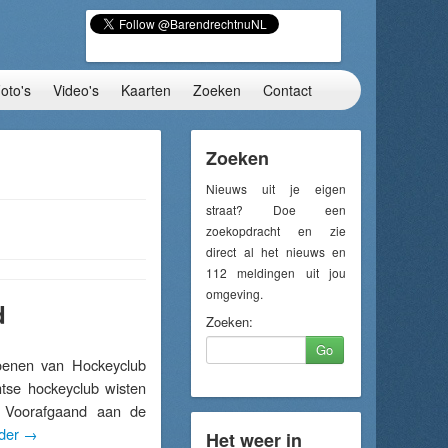
oto's
Video's
Kaarten
Zoeken
Contact
Zoeken
Nieuws uit je eigen
straat? Doe een
zoekopdracht en zie
direct al het nieuws en
112 meldingen uit jou
omgeving.
d
Zoeken:
Go
enen van Hockeyclub
tse hockeyclub wisten
. Voorafgaand aan de
rder
→
Het weer in