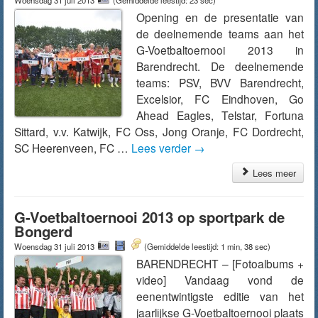
Woensdag 31 juli 2013
(Gemiddelde leestijd: 23 sec)
Opening en de presentatie van
de deelnemende teams aan het
G-Voetbaltoernooi 2013 in
Barendrecht. De deelnemende
teams: PSV, BVV Barendrecht,
Excelsior, FC Eindhoven, Go
Ahead Eagles, Telstar, Fortuna
Sittard, v.v. Katwijk, FC Oss, Jong Oranje, FC Dordrecht,
SC Heerenveen, FC …
Lees verder
→
Lees meer
G-Voetbaltoernooi 2013 op sportpark de
Bongerd
Woensdag 31 juli 2013
(Gemiddelde leestijd: 1 min, 38 sec)
BARENDRECHT – [Fotoalbums +
video] Vandaag vond de
eenentwintigste editie van het
jaarlijkse G-Voetbaltoernooi plaats