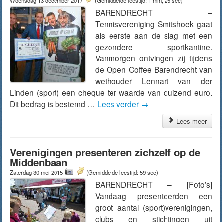
Woensdag 13 december 2017
(Gemiddelde leestijd: 1 min, 25 sec)
BARENDRECHT –
Tennisvereniging Smitshoek gaat
als eerste aan de slag met een
gezondere sportkantine.
Vanmorgen ontvingen zij tijdens
de Open Coffee Barendrecht van
wethouder Lennart van der
Linden (sport) een cheque ter waarde van duizend euro.
Dit bedrag is bestemd …
Lees verder
→
Lees meer
Verenigingen presenteren zichzelf op de
Middenbaan
Zaterdag 30 mei 2015
(Gemiddelde leestijd: 59 sec)
BARENDRECHT – [Foto’s]
Vandaag presenteerden een
groot aantal (sport)verenigingen,
clubs en stichtingen uit