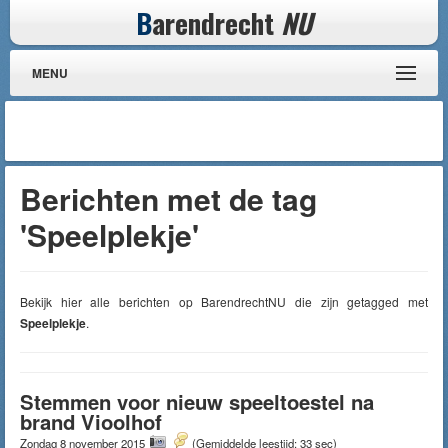
B
arendrecht
NU
MENU
Berichten met de tag
'Speelplekje'
Bekijk hier alle berichten op BarendrechtNU die zijn getagged met
Speelplekje
.
Stemmen voor nieuw speeltoestel na
brand Vioolhof
Zondag 8 november 2015
(Gemiddelde leestijd: 33 sec)