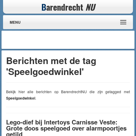
B
arendrecht
NU
MENU
Berichten met de tag
'Speelgoedwinkel'
Bekijk hier alle berichten op BarendrechtNU die zijn getagged met
Speelgoedwinkel
.
Lego-dief bij Intertoys Carnisse Veste:
Grote doos speelgoed over alarmpoortjes
getild