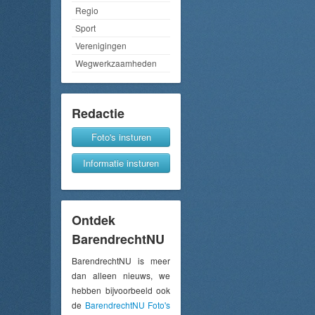
Regio
Sport
Verenigingen
Wegwerkzaamheden
Redactie
Foto's insturen
Informatie insturen
Ontdek
BarendrechtNU
BarendrechtNU is meer
dan alleen nieuws, we
hebben bijvoorbeeld ook
de
BarendrechtNU Foto's