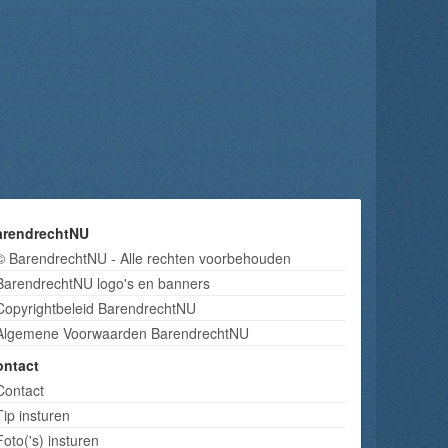
arendrechtNU
© BarendrechtNU - Alle rechten voorbehouden
BarendrechtNU logo's en banners
Copyrightbeleid BarendrechtNU
Algemene Voorwaarden BarendrechtNU
ontact
Contact
Tip insturen
Foto('s) insturen