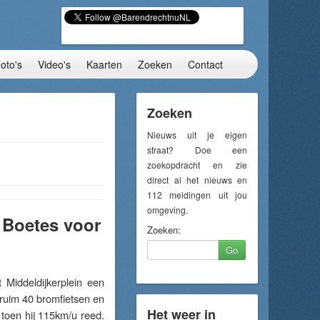
oto's
Video's
Kaarten
Zoeken
Contact
Zoeken
Nieuws uit je eigen
straat? Doe een
zoekopdracht en zie
direct al het nieuws en
112 meldingen uit jou
omgeving.
 Boetes voor
Zoeken:
Go
Middeldijkerplein een
 ruim 40 bromfietsen en
Het weer in
toen hij 115km/u reed.