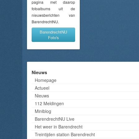
pagina met daarop
fotoalbums uit de
nieuwsberichten van
BarendrechtNU.
BarendrechtNU
Foto's
Nieuws
Homepage
Actueel
Nieuws
112 Meldingen
Miniblog
BarendrechtNU Live
Het weer in Barendrecht
Treintijden station Barendrecht