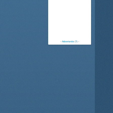
-
Advertentie (?)
-