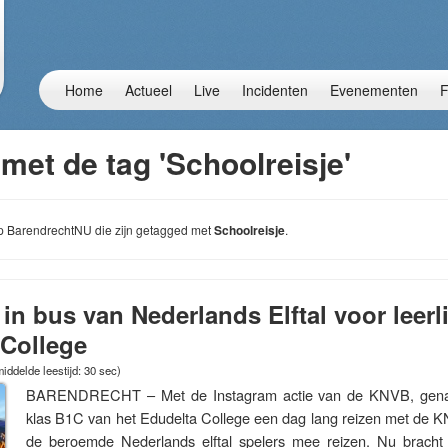
Home
Actueel
Live
Incidenten
Evenementen
F
met de tag 'Schoolreisje'
 op BarendrechtNU die zijn getagged met
Schoolreisje
.
 in bus van Nederlands Elftal voor leerl
 College
iddelde leestijd: 30 sec)
BARENDRECHT – Met de Instagram actie van de KNVB, genaa
klas B1C van het Edudelta College een dag lang reizen met de
de beroemde Nederlands elftal spelers mee reizen. Nu brac