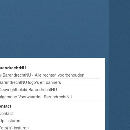
arendrechtNU
© BarendrechtNU - Alle rechten voorbehouden
BarendrechtNU logo's en banners
Copyrightbeleid BarendrechtNU
Algemene Voorwaarden BarendrechtNU
ontact
Contact
Tip insturen
Foto('s) insturen