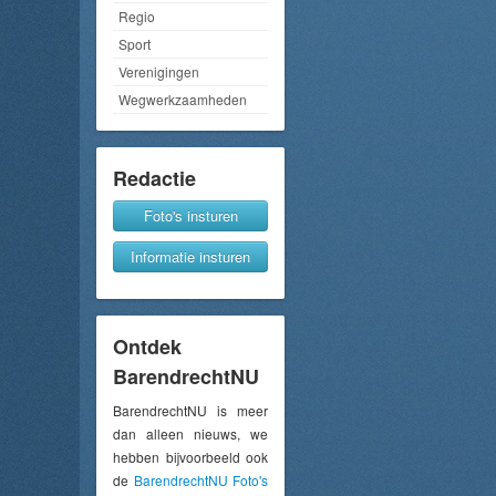
Regio
Sport
Verenigingen
Wegwerkzaamheden
Redactie
Foto's insturen
Informatie insturen
Ontdek
BarendrechtNU
BarendrechtNU is meer
dan alleen nieuws, we
hebben bijvoorbeeld ook
de
BarendrechtNU Foto's