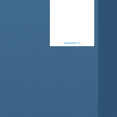
-
Advertentie (?)
-