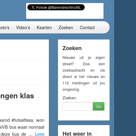
oto's
Video's
Kaarten
Zoeken
Contact
Zoeken
Nieuws uit je eigen
straat? Doe een
zoekopdracht en zie
direct al het nieuws en
112 meldingen uit jou
omgeving.
ingen klas
Zoeken:
Go
md #futsalfissa, won
 KNVB bus waar normaal
Het weer in
ht deze bus de …
Lees