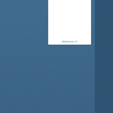
-
Advertentie (?)
-