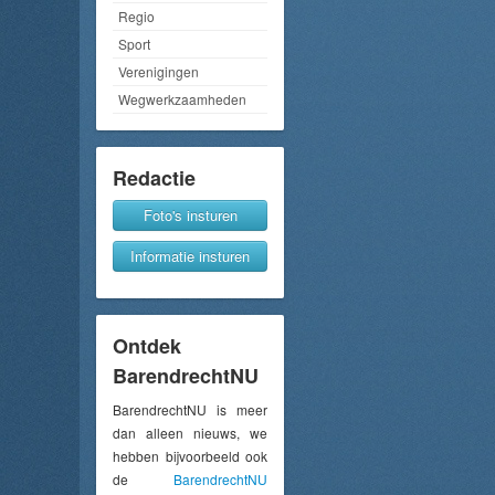
Regio
Sport
Verenigingen
Wegwerkzaamheden
Redactie
Foto's insturen
Informatie insturen
Ontdek
BarendrechtNU
BarendrechtNU is meer
dan alleen nieuws, we
hebben bijvoorbeeld ook
de
BarendrechtNU