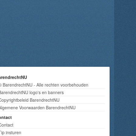
arendrechtNU
© BarendrechtNU - Alle rechten voorbehouden
BarendrechtNU logo's en banners
Copyrightbeleid BarendrechtNU
Algemene Voorwaarden BarendrechtNU
ontact
Contact
Tip insturen