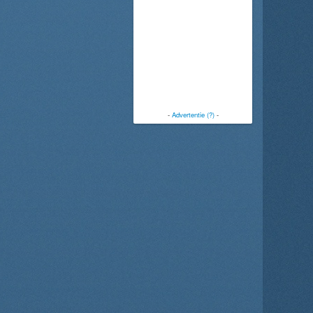
-
Advertentie (?)
-