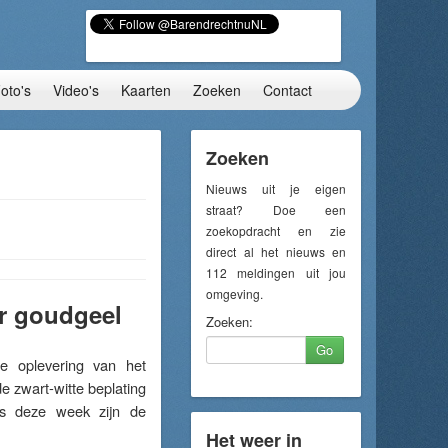
oto's
Video's
Kaarten
Zoeken
Contact
Zoeken
Nieuws uit je eigen
straat? Doe een
zoekopdracht en zie
direct al het nieuws en
112 meldingen uit jou
omgeving.
ar goudgeel
Zoeken:
Go
 oplevering van het
 zwart-witte beplating
ds deze week zijn de
Het weer in