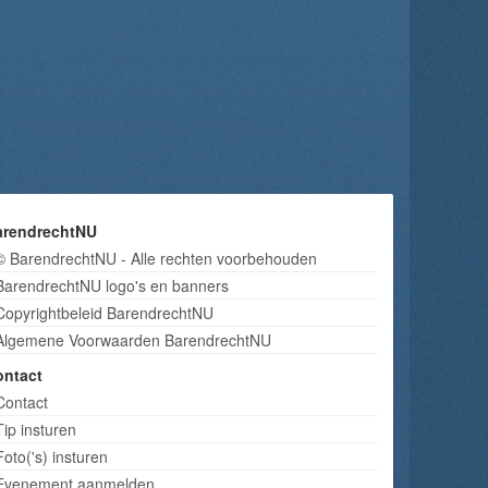
arendrechtNU
© BarendrechtNU - Alle rechten voorbehouden
BarendrechtNU logo's en banners
Copyrightbeleid BarendrechtNU
Algemene Voorwaarden BarendrechtNU
ontact
Contact
Tip insturen
Foto('s) insturen
Evenement aanmelden