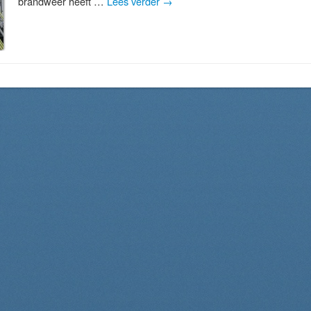
brandweer heeft …
Lees verder
→