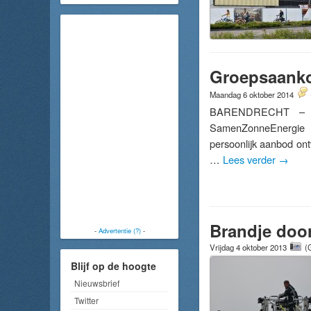
Groepsaanko
Maandag 6 oktober 2014
BARENDRECHT – Afg
SamenZonneEnergie g
persoonlijk aanbod on
…
Lees verder
→
Brandje door 
-
Advertentie (?)
-
Vrijdag 4 oktober 2013
(
Blijf op de hoogte
Nieuwsbrief
Twitter