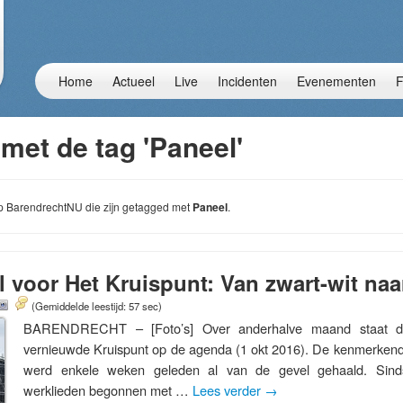
Home
Actueel
Live
Incidenten
Evenementen
F
met de tag 'Paneel'
 op BarendrechtNU die zijn getagged met
Paneel
.
 voor Het Kruispunt: Van zwart-wit na
(Gemiddelde leestijd: 57 sec)
BARENDRECHT – [Foto’s] Over anderhalve maand staat de
vernieuwde Kruispunt op de agenda (1 okt 2016). De kenmerkende
werd enkele weken geleden al van de gevel gehaald. Sin
werklieden begonnen met …
Lees verder
→