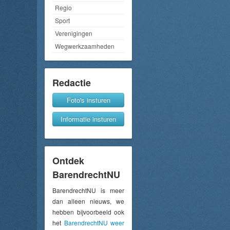
Regio
Sport
Verenigingen
Wegwerkzaamheden
Redactie
Foto's insturen
Informatie insturen
Ontdek
BarendrechtNU
BarendrechtNU is meer
dan alleen nieuws, we
hebben bijvoorbeeld ook
het
BarendrechtNU weer