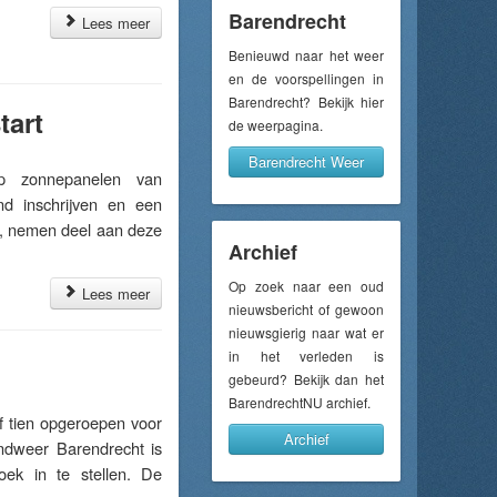
Barendrecht
Lees meer
Benieuwd naar het weer
en de voorspellingen in
Barendrecht? Bekijk hier
tart
de weerpagina.
Barendrecht Weer
p zonnepanelen van
d inschrijven en een
t, nemen deel aan deze
Archief
Op zoek naar een oud
Lees meer
nieuwsbericht of gewoon
nieuwsgierig naar wat er
in het verleden is
gebeurd? Bekijk dan het
BarendrechtNU archief.
 tien opgeroepen voor
Archief
ndweer Barendrecht is
ek in te stellen. De