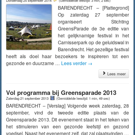
Donderdag 25 september 2014
(Gemiddelde leestijd: 3 min, 2 sec)
BARENDRECHT – [Plattegrond]
Op zaterdag 27 september
organiseert Stichting
GreensParade de 3e editie van
het gelijknamige festival in het
Carnisserpark op de geluidswal in
Barendrecht. Het gezellige festival
heeft als doel haar bezoekers te inspireren tot een
gezonde en duurzame …
Lees verder
→
Lees meer
Vol programma bij Greensparade 2013
Zaterdag 21 september 2013
(Gemiddelde leestijd: 1 min, 49 sec)
BARENDRECHT – [Verslag] Volgende week zaterdag, 28
september, vind de tweede editie plaats van de
Greensparade 2013. Dit evenement staat in het teken van
het stimuleren van een gezonde leefstijl en gezond
voedsel. Naast het evenement zelf, dat zal plaatsvinden …