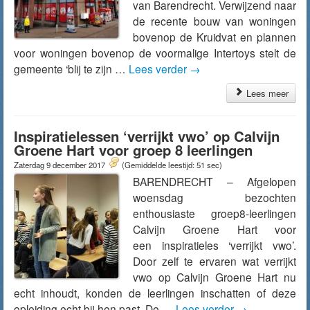
van Barendrecht. Verwijzend naar
de recente bouw van woningen
bovenop de Kruidvat en plannen
voor woningen bovenop de voormalige Intertoys stelt de
gemeente ‘blij te zijn …
Lees verder
→
Lees meer
Inspiratielessen ‘verrijkt vwo’ op Calvijn
Groene Hart voor groep 8 leerlingen
Zaterdag 9 december 2017
(Gemiddelde leestijd: 51 sec)
BARENDRECHT – Afgelopen
woensdag bezochten
enthousiaste groep8-leerlingen
Calvijn Groene Hart voor
een inspiratieles ‘verrijkt vwo’.
Door zelf te ervaren wat verrijkt
vwo op Calvijn Groene Hart nu
echt inhoudt, konden de leerlingen inschatten of deze
opleiding echt bij hen past. De …
Lees verder
→