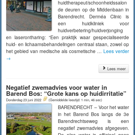
huidtherapeut/schoonheidssalon
de deuren op de Middenbaan in
Barendrecht. Derméa Clinic is
een huidkliniek voor
huidverbetering/huidverjonging
en laserontharing: “Een praktijk waar gespecialiseerde
huid- en lichaamsbehandelingen centraal staan, zowel op
het gebied van medische als cosmetische …
Lees verder
→
Lees meer
Negatief zwemadvies voor water in
Barend Bos: “Grote kans op huidirritatie”
Donderdag 23 juni 2022
(Gemiddelde leestijd: 1 min, 46 sec)
BARENDRECHT – Voor het water
in het Barend Bos langs de 3e
Barendrechtseweg is een
negatief zwemadvies afgegeven.
De plas water is officieel geen