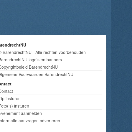
arendrechtNU
© BarendrechtNU - Alle rechten voorbehouden
BarendrechtNU logo's en banners
Copyrightbeleid BarendrechtNU
Algemene Voorwaarden BarendrechtNU
ontact
Contact
Tip insturen
Foto('s) insturen
Evenement aanmelden
Informatie aanvragen adverteren