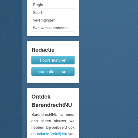
Regio
Sport
Verenigingen
Wegwerkzaamheden
Redactie
Foto's insturen
Informatie insturen
Ontdek
BarendrechtNU
BarendrechtNU is meer
dan alleen nieuws, we
hebben bijvoorbeeld ook
de
actuele treintijden
van