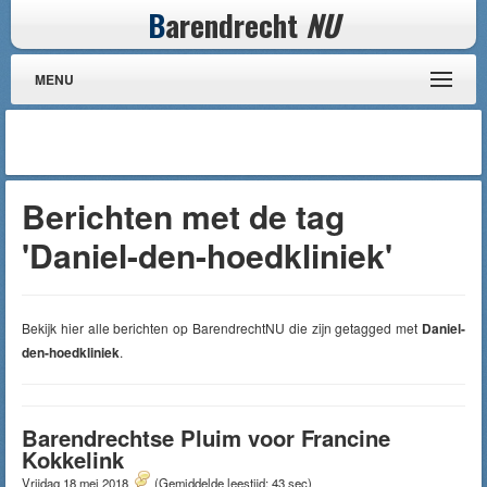
B
arendrecht
NU
MENU
Berichten met de tag
'Daniel-den-hoedkliniek'
Bekijk hier alle berichten op BarendrechtNU die zijn getagged met
Daniel-
den-hoedkliniek
.
Barendrechtse Pluim voor Francine
Kokkelink
Vrijdag 18 mei 2018
(Gemiddelde leestijd: 43 sec)