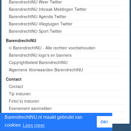
BarendrechtNU Weer Twitter
BarendrechtNU Inbraak Meldingen Twitter
BarendrechtNU Agenda Twitter
BarendrechtNU Vliegtuigen Twitter
BarendrechtNU Sport Twitter
BarendrechtNU
© BarendrechtNU - Alle rechten voorbehouden
BarendrechtNU logo's en banners
Copyrightbeleid BarendrechtNU
Algemene Voorwaarden BarendrechtNU
Contact
Contact
Tip insturen
Foto('s) insturen
Evenement aanmelden
Informatie aanvragen adverteren
BarendrechtNU.nl maakt gebruikt van
OK!
cookies
Lees meer