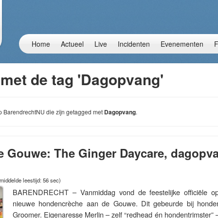
Home
Actueel
Live
Incidenten
Evenementen
F
 met de tag 'Dagopvang'
 op BarendrechtNU die zijn getagged met
Dagopvang
.
e Gouwe: The Ginger Daycare, dagopv
iddelde leestijd: 56 sec)
BARENDRECHT – Vanmiddag vond de feestelijke officiële op
nieuwe hondencrèche aan de Gouwe. Dit gebeurde bij honden
Groomer. Eigenaresse Merlin – zelf “redhead én hondentrimster” 