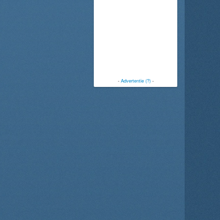
-
Advertentie (?)
-