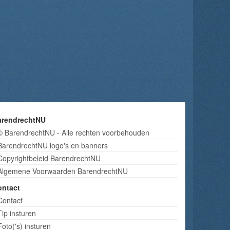
arendrechtNU
© BarendrechtNU - Alle rechten voorbehouden
BarendrechtNU logo's en banners
Copyrightbeleid BarendrechtNU
Algemene Voorwaarden BarendrechtNU
ontact
Contact
Tip insturen
Foto('s) insturen