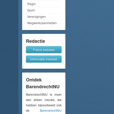
Regio
Sport
Verenigingen
Wegwerkzaamheden
Redactie
Foto's insturen
Informatie insturen
Ontdek
BarendrechtNU
BarendrechtNU is meer
dan alleen nieuws, we
hebben bijvoorbeeld ook
de
BarendrechtNU