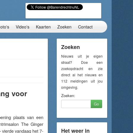
oto's
Video's
Kaarten
Zoeken
Contact
Zoeken
Nieuws uit je eigen
straat? Doe een
zoekopdracht en zie
direct al het nieuws en
112 meldingen uit jou
omgeving.
ang voor
Zoeken:
Go
ening plaats van een
trimsalon The Ginger
Het weer in
– vierde vandaag het 7-