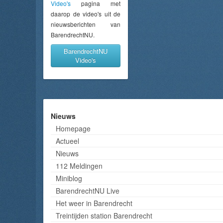
Video's
pagina met
daarop de video's uit de
nieuwsberichten van
BarendrechtNU.
BarendrechtNU
Video's
Nieuws
Homepage
Actueel
Nieuws
112 Meldingen
Miniblog
BarendrechtNU Live
Het weer in Barendrecht
Treintijden station Barendrecht