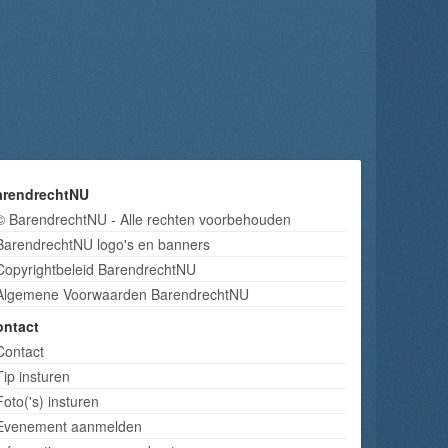
arendrechtNU
© BarendrechtNU - Alle rechten voorbehouden
BarendrechtNU logo's en banners
Copyrightbeleid BarendrechtNU
Algemene Voorwaarden BarendrechtNU
ontact
Contact
Tip insturen
Foto('s) insturen
Evenement aanmelden