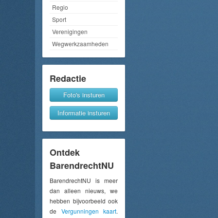
Regio
Sport
Verenigingen
Wegwerkzaamheden
Redactie
Foto's insturen
Informatie insturen
Ontdek
BarendrechtNU
BarendrechtNU is meer
dan alleen nieuws, we
hebben bijvoorbeeld ook
de
Vergunningen kaart
.