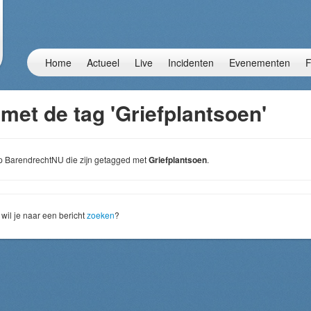
Home
Actueel
Live
Incidenten
Evenementen
F
met de tag 'Griefplantsoen'
 op BarendrechtNU die zijn getagged met
Griefplantsoen
.
wil je naar een bericht
zoeken
?