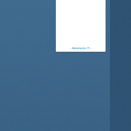
-
Advertentie (?)
-