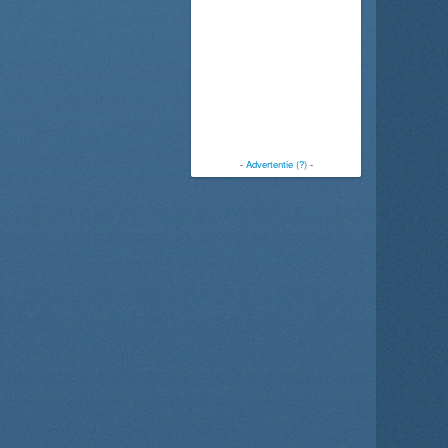
-
Advertentie (?)
-