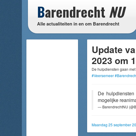
B
arendrecht
NU
Alle actualiteiten in en om Barendrecht
Update v
2023 om 1
De hulpdiensten gaan met 
#Veersemeer
#Barendrech
De hulpdiensten
mogelijke reanim
— BarendrechtNU (@B
Maandag 25 september 20