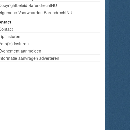
Copyrightbeleid BarendrechtNU
Algemene Voorwaarden BarendrechtNU
ontact
Contact
Tip insturen
Foto('s) insturen
Evenement aanmelden
Informatie aanvragen adverteren