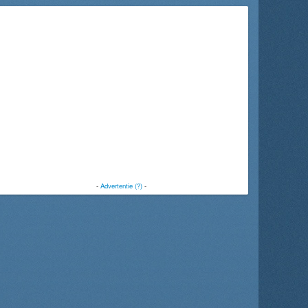
-
Advertentie (?)
-