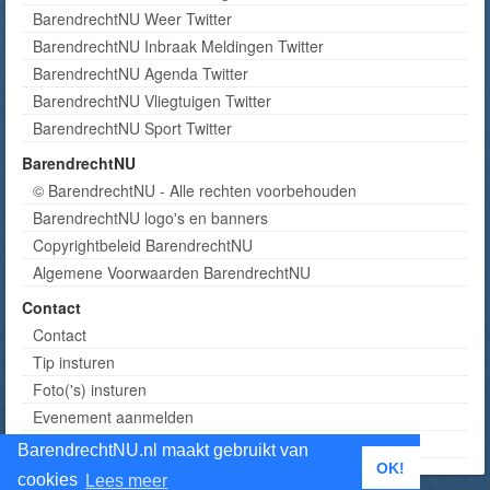
BarendrechtNU Weer Twitter
BarendrechtNU Inbraak Meldingen Twitter
BarendrechtNU Agenda Twitter
BarendrechtNU Vliegtuigen Twitter
BarendrechtNU Sport Twitter
BarendrechtNU
© BarendrechtNU - Alle rechten voorbehouden
BarendrechtNU logo's en banners
Copyrightbeleid BarendrechtNU
Algemene Voorwaarden BarendrechtNU
Contact
Contact
Tip insturen
Foto('s) insturen
Evenement aanmelden
Informatie aanvragen adverteren
BarendrechtNU.nl maakt gebruikt van
OK!
cookies
Lees meer