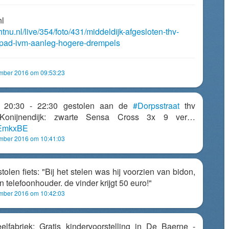
nl
htnu.nl/live/354/foto/431/middeldijk-afgesloten-thv-
tspad-ivm-aanleg-hogere-drempels
mber 2016 om 09:53:23
 20:30 - 22:30 gestolen aan de
#Dorpsstraat
thv
 Konijnendijk: zwarte Sensa Cross 3x 9 ver…
ujEmkxBE
mber 2016 om 10:41:03
olen fiets: "Bij het stelen was hij voorzien van bidon,
en telefoonhouder. de vinder krijgt 50 euro!"
mber 2016 om 10:42:03
elfabriek: Gratis kindervoorstelling in De Baerne -