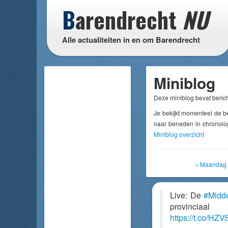
B
arendrecht
NU
Alle actualiteiten in en om Barendrecht
Miniblog
Deze miniblog bevat berich
Je bekijkt momenteel de b
naar beneden in chronolog
Miniblog overzicht
« Maandag 
Live: De
#Midde
provinciaa
https://t.co/H