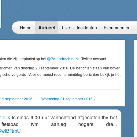
Actueel
Home
Live
Incidenten
Evenementen
ten die zijn geplaatst op het
@BarendrechtnuNL
Twitter account.
erichten van dinsdag 20 september 2016. De berichten staan van boven
ische volgorde. Voor de meest recente miniblog berichten bekijk je het
19 september 2016
|
Woensdag 21 september 2016 »
ldijk
is sinds 9:00 uur vanochtend afgesloten thv het
l fietspad ivm aanleg hogere dre...
ZVSwfBRmU