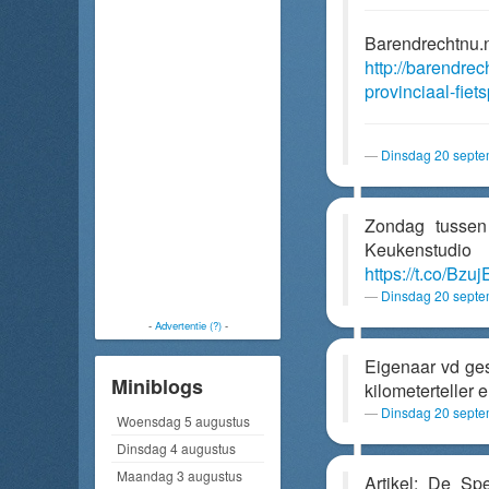
Barendrechtnu.
http://barendrec
provinciaal-fie
Dinsdag 20 septe
Zondag tussen
Keukenstudio
https://t.co/Bz
Dinsdag 20 septe
-
Advertentie (?)
-
Eigenaar vd gest
Miniblogs
kilometerteller 
Dinsdag 20 septe
Woensdag 5 augustus
Dinsdag 4 augustus
Maandag 3 augustus
Artikel: De Spe