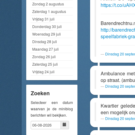
Zondag 2 augustus
https://t.co/u
Zaterdag 1 augustus
Vrijdag 31 juli
Barendrechtnu.
Donderdag 30 juli
http://barendre
Woensdag 29 juli
speelfabriek-gra
Dinsdag 28 juli
Maandag 27 juli
Dinsdag 20 septe
Zondag 26 juli
Zaterdag 25 juli
Vrijdag 24 juli
Ambulance met
op straat. (amb
Dinsdag 20 septe
Zoeken
Selecteer een datum
Kwartier geled
waarvan je de miniblog
een mogelijk o
berichten wil bekijken.
Dinsdag 20 septe