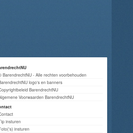
arendrechtNU
© BarendrechtNU - Alle rechten voorbehouden
BarendrechtNU logo's en banners
Copyrightbeleid BarendrechtNU
Algemene Voorwaarden BarendrechtNU
ontact
Contact
Tip insturen
Foto('s) insturen