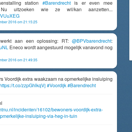
tsenstalling station
#Barendrecht
is er even mee
 Nu uitzoeken wie ze wil/kan aanzetten...
n70VUuXEG
mber 2016 om 21:15:25
e werkt aan een oplossing: RT:
@BPVbarendrecht
:
nuNL
Eneco wordt aangestuurd mogelijk vanavond nog
mber 2016 om 21:49:35
rs Voordijk extra waakzaam na opmerkelijke insluiping
https://t.co/zzpGhlkqVj
#Voordijk
#Barendrecht
nl
htnu.nl/incidenten/16102/bewoners-voordijk-extra-
erkelijke-insluiping-via-heg-in-tuin