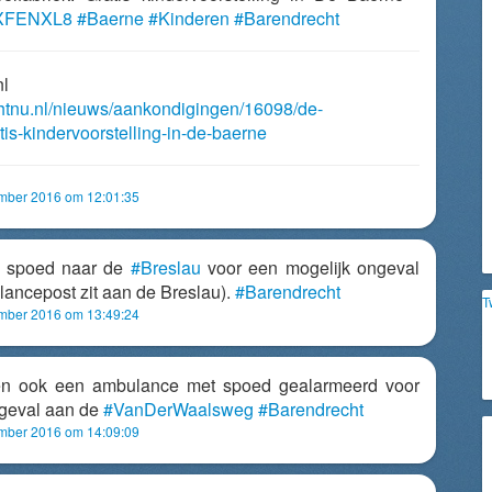
AHXFENXL8
#Baerne
#Kinderen
#Barendrecht
nl
chtnu.nl/nieuws/aankondigingen/16098/de-
tis-kindervoorstelling-in-de-baerne
mber 2016 om 12:01:35
 spoed naar de
#Breslau
voor een mogelijk ongeval
ulancepost zit aan de Breslau).
#Barendrecht
T
mber 2016 om 13:49:24
en ook een ambulance met spoed gealarmeerd voor
ngeval aan de
#VanDerWaalsweg
#Barendrecht
mber 2016 om 14:09:09