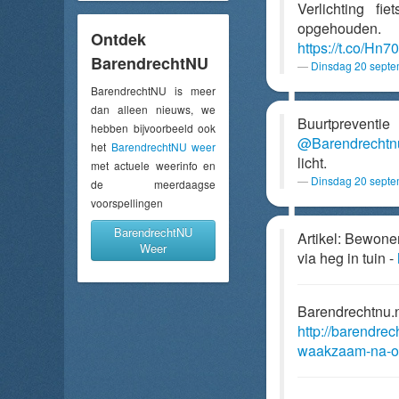
Verlichting fie
opgehouden.
Ontdek
https://t.co/H
BarendrechtNU
Dinsdag 20 septe
BarendrechtNU is meer
dan alleen nieuws, we
Buurtpreventi
hebben bijvoorbeeld ook
@Barendrecht
het
BarendrechtNU weer
licht.
met actuele weerinfo en
Dinsdag 20 septe
de meerdaagse
voorspellingen
BarendrechtNU
Artikel: Bewone
Weer
via heg in tuin -
Barendrechtnu.
http://barendrec
waakzaam-na-opm