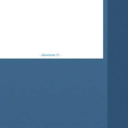
-
Advertentie (?)
-