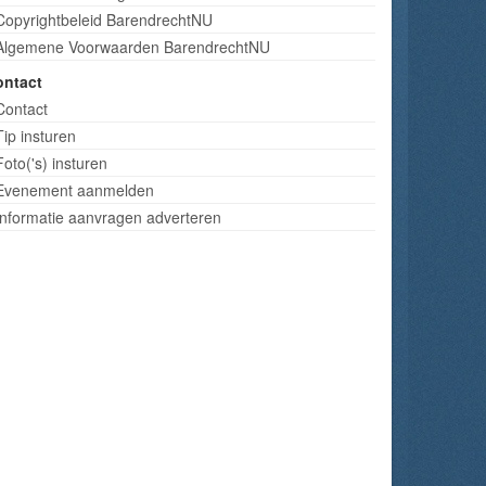
Copyrightbeleid BarendrechtNU
Algemene Voorwaarden BarendrechtNU
ontact
Contact
Tip insturen
Foto('s) insturen
Evenement aanmelden
Informatie aanvragen adverteren