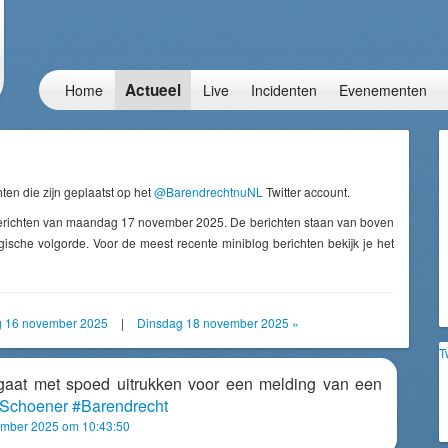
Actueel
Home
Live
Incidenten
Evenementen
ten die zijn geplaatst op het
@BarendrechtnuNL
Twitter account.
berichten van maandag 17 november 2025. De berichten staan van boven
ische volgorde. Voor de meest recente miniblog berichten bekijk je het
g 16 november 2025
|
Dinsdag 18 november 2025 »
T
aat met spoed uitrukken voor een melding van een
Schoener
#Barendrecht
mber 2025 om 10:43:50