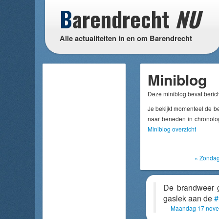
B
arendrecht
NU
Alle actualiteiten in en om Barendrecht
Miniblog
Deze miniblog bevat berich
Je bekijkt momenteel de 
naar beneden in chronolog
Miniblog overzicht
« Zonda
De brandweer g
gaslek aan de
#
Maandag 17 nove