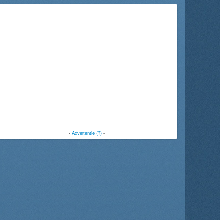
-
Advertentie (?)
-